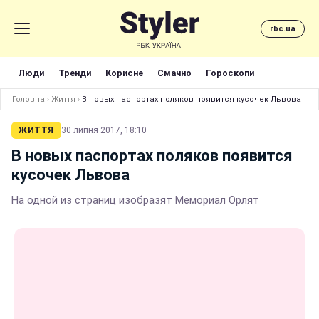
rbc.ua
Люди
Тренди
Корисне
Смачно
Гороскопи
Головна
›
Життя
›
В новых паспортах поляков появится кусочек Львова
ЖИТТЯ
30 липня 2017, 18:10
В новых паспортах поляков появится
кусочек Львова
На одной из страниц изобразят Мемориал Орлят