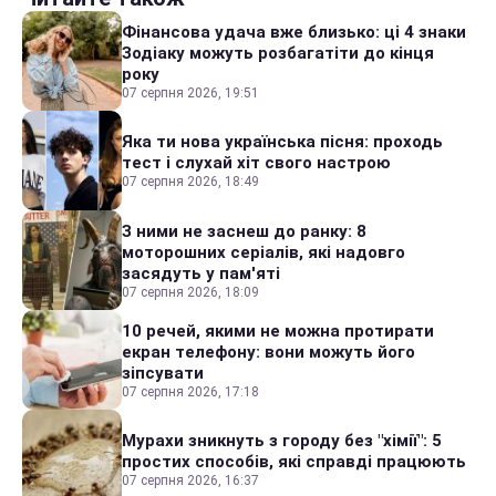
Фінансова удача вже близько: ці 4 знаки
Зодіаку можуть розбагатіти до кінця
року
07 серпня 2026, 19:51
Яка ти нова українська пісня: проходь
тест і слухай хіт свого настрою
07 серпня 2026, 18:49
З ними не заснеш до ранку: 8
моторошних серіалів, які надовго
засядуть у пам'яті
07 серпня 2026, 18:09
10 речей, якими не можна протирати
екран телефону: вони можуть його
зіпсувати
07 серпня 2026, 17:18
Мурахи зникнуть з городу без "хімії": 5
простих способів, які справді працюють
07 серпня 2026, 16:37