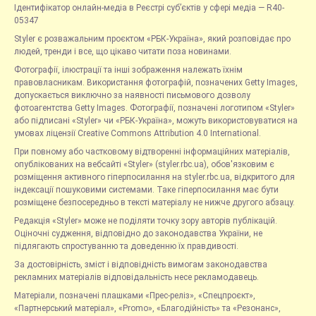
Ідентифікатор онлайн-медіа в Реєстрі суб’єктів у сфері медіа — R40-
05347
Styler є розважальним проєктом «РБК-Україна», який розповідає про
людей, тренди і все, що цікаво читати поза новинами.
Фотографії, ілюстрації та інші зображення належать їхнім
правовласникам. Використання фотографій, позначених Getty Images,
допускається виключно за наявності письмового дозволу
фотоагентства Getty Images. Фотографії, позначені логотипом «Styler»
або підписані «Styler» чи «РБК-Україна», можуть використовуватися на
умовах ліцензії Creative Commons Attribution 4.0 International.
При повному або частковому відтворенні інформаційних матеріалів,
опублікованих на вебсайті «Styler» (styler.rbc.ua), обов'язковим є
розміщення активного гіперпосилання на styler.rbc.ua, відкритого для
індексації пошуковими системами. Таке гіперпосилання має бути
розміщене безпосередньо в тексті матеріалу не нижче другого абзацу.
Редакція «Styler» може не поділяти точку зору авторів публікацій.
Оціночні судження, відповідно до законодавства України, не
підлягають спростуванню та доведенню їх правдивості.
За достовірність, зміст і відповідність вимогам законодавства
рекламних матеріалів відповідальність несе рекламодавець.
Матеріали, позначені плашками «Прес-реліз», «Спецпроєкт»,
«Партнерський матеріал», «Promo», «Благодійність» та «Резонанс»,