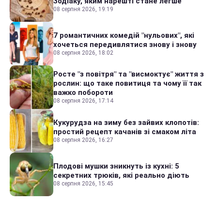
Зодіаку, яким нарешті стане легше
08 серпня 2026, 19:19
7 романтичних комедій "нульових", які
хочеться передивлятися знову і знову
08 серпня 2026, 18:02
Росте "з повітря" та "висмоктує" життя з
рослин: що таке повитиця та чому її так
важко побороти
08 серпня 2026, 17:14
Кукурудза на зиму без зайвих клопотів:
простий рецепт качанів зі смаком літа
08 серпня 2026, 16:27
Плодові мушки зникнуть із кухні: 5
секретних трюків, які реально діють
08 серпня 2026, 15:45