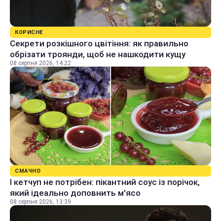
КОРИСНЕ
Секрети розкішного цвітіння: як правильно
обрізати троянди, щоб не нашкодити кущу
08 серпня 2026, 14:22
СМАЧНО
І кетчуп не потрібен: пікантний соус із порічок,
який ідеально доповнить м'ясо
08 серпня 2026, 13:39