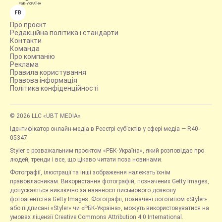
FB
Про проєкт
Редакційна політика і стандарти
Контакти
Команда
Про компанію
Реклама
Правила користування
Правова інформація
Політика конфіденційності
© 2026 LLC «UBT MEDIA»
Ідентифікатор онлайн-медіа в Реєстрі суб’єктів у сфері медіа — R40-
05347
Styler є розважальним проєктом «РБК-Україна», який розповідає про
людей, тренди і все, що цікаво читати поза новинами.
Фотографії, ілюстрації та інші зображення належать їхнім
правовласникам. Використання фотографій, позначених Getty Images,
допускається виключно за наявності письмового дозволу
фотоагентства Getty Images. Фотографії, позначені логотипом «Styler»
або підписані «Styler» чи «РБК-Україна», можуть використовуватися на
умовах ліцензії Creative Commons Attribution 4.0 International.