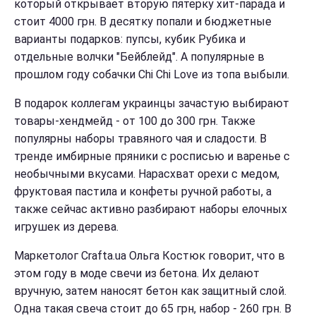
который открывает вторую пятерку хит-парада и
стоит 4000 грн. В десятку попали и бюджетные
варианты подарков: пупсы, кубик Рубика и
отдельные волчки "Бейблейд". А популярные в
прошлом году собачки Chi Chi Love из топа выбыли.
В подарок коллегам украинцы зачастую выбирают
товары-хендмейд - от 100 до 300 грн. Также
популярны наборы травяного чая и сладости. В
тренде имбирные пряники с росписью и варенье с
необычными вкусами. Нарасхват орехи с медом,
фруктовая пастила и конфеты ручной работы, а
также сейчас активно разбирают наборы елочных
игрушек из дерева.
Маркетолог Crafta.ua Ольга Костюк говорит, что в
этом году в моде свечи из бетона. Их делают
вручную, затем наносят бетон как защитный слой.
Одна такая свеча стоит до 65 грн, набор - 260 грн. В