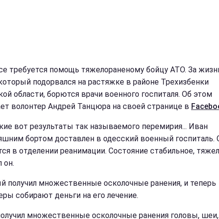
се требуется помощь тяжелораненому бойцу АТО. За жизн
 который подорвался на растяжке в районе Трехизбенки
кой области, борются врачи военного госпиталя. Об этом
ет волонтер Андрей Танцюра на своей странице в
Facebo
акие вот результаты так называемого перемирия... Иван
яшним бортом доставлен в одесский военный госпиталь. 
тся в отделении реанимации. Состояние стабильное, тяжел
 он.
й получил множественные осколочные ранения, и теперь
еры собирают деньги на его лечение.
получил множественные осколочные ранения головы, шеи, 