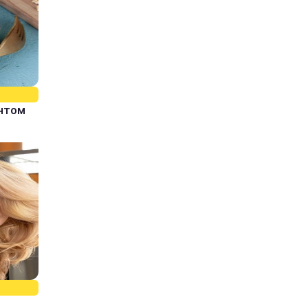
єнтом