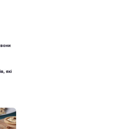
 вони
в, які