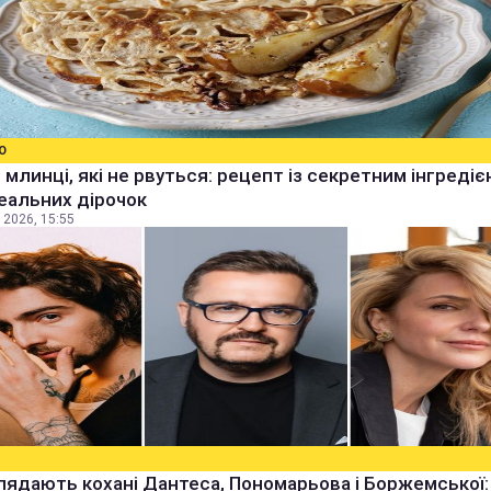
О
 млинці, які не рвуться: рецепт із секретним інгреді
еальних дірочок
 2026, 15:55
лядають кохані Дантеса, Пономарьова і Боржемської: