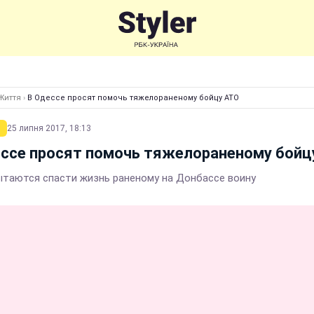
Життя
›
В Одессе просят помочь тяжелораненому бойцу АТО
25 липня 2017, 18:13
ессе просят помочь тяжелораненому бойц
ытаются спасти жизнь раненому на Донбассе воину