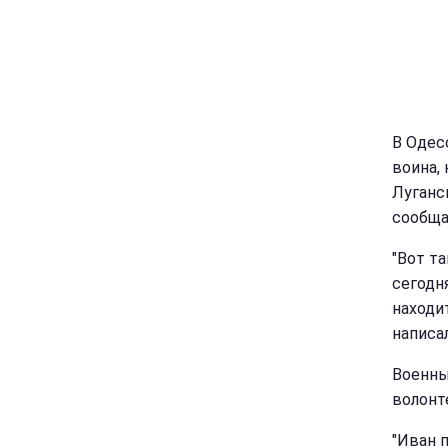
В Одес
воина,
Луганс
сообща
"Вот т
сегодн
находи
написал
Военны
волонт
"Иван 