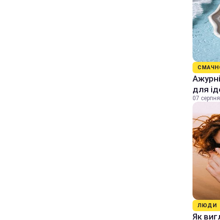
СМАЧН
Ажурні
для ід
07 серпня
ЛЮДИ
Як виг