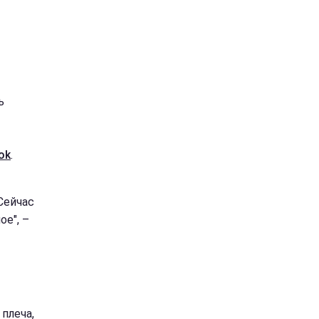
ь
ok
.
Сейчас
ое", –
плеча,