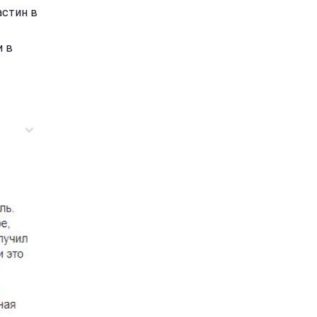
астин в
и в