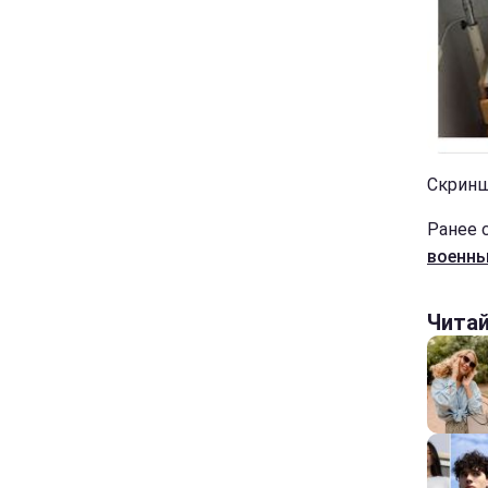
Скринш
Ранее 
военн
Чита