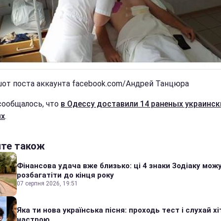
от поста аккаунта facebook.com/Андрей Танцюра
сообщалось, что
в Одессу доставили 14 раненых украинск
ых
.
йте також
Фінансова удача вже близько: ці 4 знаки Зодіаку мож
розбагатіти до кінця року
07 серпня 2026, 19:51
Яка ти нова українська пісня: проходь тест і слухай хі
настрою