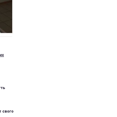
их
уть
т свого