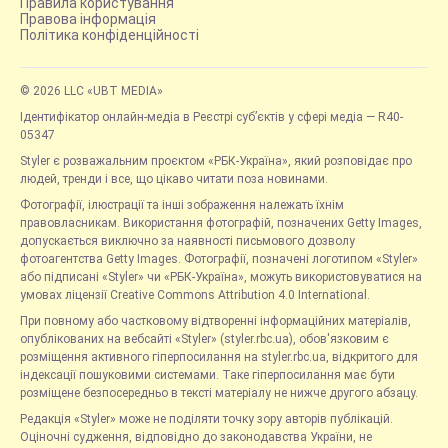
Правила користування
Правова інформація
Політика конфіденційності
© 2026 LLC «UBT MEDIA»
Ідентифікатор онлайн-медіа в Реєстрі суб’єктів у сфері медіа — R40-
05347
Styler є розважальним проєктом «РБК-Україна», який розповідає про
людей, тренди і все, що цікаво читати поза новинами.
Фотографії, ілюстрації та інші зображення належать їхнім
правовласникам. Використання фотографій, позначених Getty Images,
допускається виключно за наявності письмового дозволу
фотоагентства Getty Images. Фотографії, позначені логотипом «Styler»
або підписані «Styler» чи «РБК-Україна», можуть використовуватися на
умовах ліцензії Creative Commons Attribution 4.0 International.
При повному або частковому відтворенні інформаційних матеріалів,
опублікованих на вебсайті «Styler» (styler.rbc.ua), обов'язковим є
розміщення активного гіперпосилання на styler.rbc.ua, відкритого для
індексації пошуковими системами. Таке гіперпосилання має бути
розміщене безпосередньо в тексті матеріалу не нижче другого абзацу.
Редакція «Styler» може не поділяти точку зору авторів публікацій.
Оціночні судження, відповідно до законодавства України, не