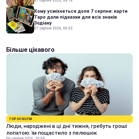
07 серпня 2026, 08:18
Кому усміхнеться доля 7 серпня: карти
Таро дали підказки для всіх знаків
Зодіаку
07 серпня 2026, 06:02
Більше цікавого
ГОРОСКОПИ
Люди, народжені в ці дні тижня, гребуть гроші
лопатою: їм пощастило з пелюшок
06 серпня 2026, 20:59