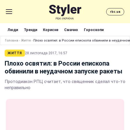
rbc.ua
Люди
Тренди
Корисне
Смачно
Гороскопи
Головна
›
Життя
›
Плохо освятил: в России епископа обвинили в неудачном
ЖИТТЯ
28 листопада 2017, 16:57
Плохо освятил: в России епископа
обвинили в неудачном запуске ракеты
Протодиакон РПЦ считает, что священник сделал что-то
неправильно