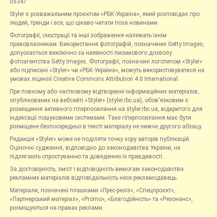
05347
Styler є розважальним проєктом «РБК-Україна», який розповідає про
людей, тренди і все, що цікаво читати поза новинами.
Фотографії, ілюстрації та інші зображення належать їхнім
правовласникам. Використання фотографій, позначених Getty Images,
допускається виключно за наявності письмового дозволу
фотоагентства Getty Images. Фотографії, позначені логотипом «Styler»
або підписані «Styler» чи «РБК-Україна», можуть використовуватися на
умовах ліцензії Creative Commons Attribution 4.0 International.
При повному або частковому відтворенні інформаційних матеріалів,
опублікованих на вебсайті «Styler» (styler.rbc.ua), обов'язковим є
розміщення активного гіперпосилання на styler.rbc.ua, відкритого для
індексації пошуковими системами. Таке гіперпосилання має бути
розміщене безпосередньо в тексті матеріалу не нижче другого абзацу.
Редакція «Styler» може не поділяти точку зору авторів публікацій.
Оціночні судження, відповідно до законодавства України, не
підлягають спростуванню та доведенню їх правдивості.
За достовірність, зміст і відповідність вимогам законодавства
рекламних матеріалів відповідальність несе рекламодавець.
Матеріали, позначені плашками «Прес-реліз», «Спецпроєкт»,
«Партнерський матеріал», «Promo», «Благодійність» та «Резонанс»,
розміщуються на правах реклами.