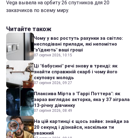
Vega вывела на орбиту 26 спутников для 20
заказчиков по всему миру.
Читайте також
Чому у вас ростуть рахунки за світло:
несподівані прилади, які непомітно
"з'їдають" ваші гроші
07 серпня 2026, 10:15
Ці "бабусині" речі знову в тренді: як
знайти справжній скарб і чому його
скуповує молодь
07 серпня 2026, 09:27
Плаксива Мірта з "Гаррі Поттера": як
зараз виглядає акторка, яка у 37 зіграла
13-річну дівчинку
07 серпня 2026, 08:49
На цій картинці є щось зайве: знайди за
20 секунд і дізнайся, наскільки ти
уважний