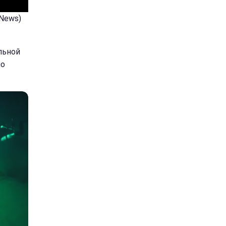
 News)
льной
ло