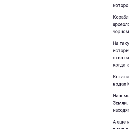
которо
Корабл
археол
черном
На тек
истори
охваты
когда 
Кстати
водах 
Напомн
Земли.
находят
А еще 