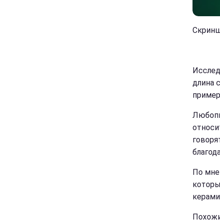
Скринш
Исслед
длина с
пример
Любопы
относи
говорят
благод
По мне
которы
керами
Похожи