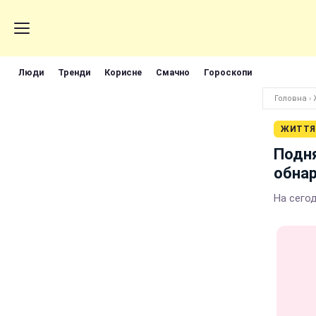
Люди
Тренди
Корисне
Смачно
Гороскопи
Головна
›
ЖИТТЯ
Подня
обна
На сего