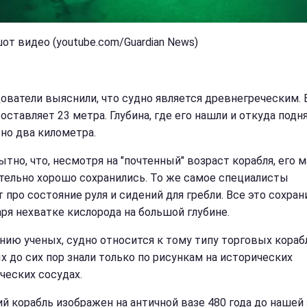
от видео (youtube.com/Guardian News)
ователи выяснили, что судно является древнегреческим. 
оставляет 23 метра. Глубина, где его нашли и откуда подня
но два километра.
тно, что, несмотря на "почтенный" возраст корабля, его 
тельно хорошо сохранились. То же самое специалисты
 про состояние руля и сидений для гребли. Все это сохран
аря нехватке кислорода на большой глубине.
нию ученых, судно относится к тому типу торговых корабл
х до сих пор знали только по рисункам на исторических
ческих сосудах.
й корабль изображен на античной вазе 480 года до нашей 