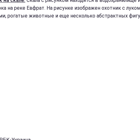
к на скале.
Скала с рисунком находится в водохранилище 
ка на реке Евфрат. На рисунке изображен охотник с луком
ми, рогатые животные и еще несколько абстрактных фигу
 РБК-Украина