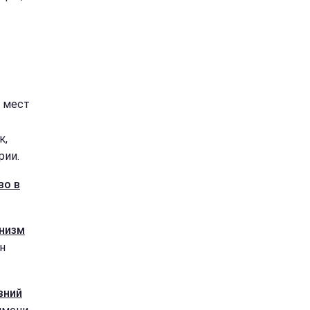
0 мест
к,
рии.
во в
анизм
н
вний