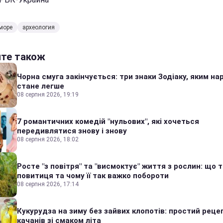
море
археология
йте також
Чорна смуга закінчується: три знаки Зодіаку, яким на
стане легше
08 серпня 2026, 19:19
7 романтичних комедій "нульових", які хочеться
передивлятися знову і знову
08 серпня 2026, 18:02
Росте "з повітря" та "висмоктує" життя з рослин: що 
повитиця та чому її так важко побороти
08 серпня 2026, 17:14
Кукурудза на зиму без зайвих клопотів: простий реце
качанів зі смаком літа