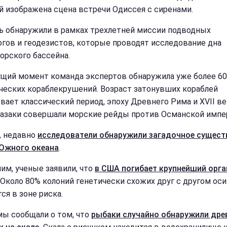
й изображена сцена встречи Одиссея с сиренами.
ь обнаружили в рамках трехлетней миссии подводных
огов и геодезистов, которые проводят исследование дна
орского бассейна.
ущий момент команда экспертов обнаружила уже более 6
ческих кораблекрушений. Возраст затонувших кораблей
вает классический период, эпоху Древнего Рима и XVII ве
казаки совершали морские рейды против Османской импе
, недавно
исследователи обнаружили загадочное сущест
Южного океана
.
им, ученые заявили, что
в США погибает крупнейший орг
Около 80% колоний генетически схожих друг с другом оси
ся в зоне риска.
мы сообщали о том, что
рыбаки случайно обнаружили дре