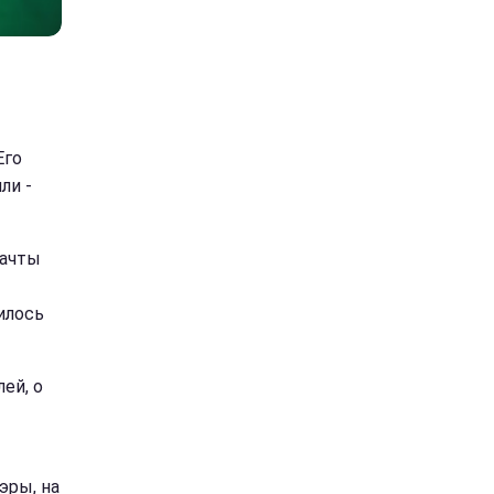
Его
ли -
мачты
илось
ей, о
эры, на