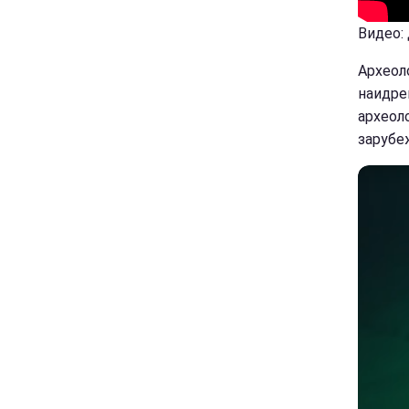
Видео:
Археол
наидре
археол
зарубе