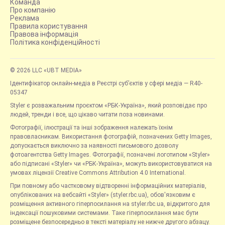
Команда
Про компанію
Реклама
Правила користування
Правова інформація
Політика конфіденційності
© 2026 LLC «UBT MEDIA»
Ідентифікатор онлайн-медіа в Реєстрі суб’єктів у сфері медіа — R40-
05347
Styler є розважальним проєктом «РБК-Україна», який розповідає про
людей, тренди і все, що цікаво читати поза новинами.
Фотографії, ілюстрації та інші зображення належать їхнім
правовласникам. Використання фотографій, позначених Getty Images,
допускається виключно за наявності письмового дозволу
фотоагентства Getty Images. Фотографії, позначені логотипом «Styler»
або підписані «Styler» чи «РБК-Україна», можуть використовуватися на
умовах ліцензії Creative Commons Attribution 4.0 International.
При повному або частковому відтворенні інформаційних матеріалів,
опублікованих на вебсайті «Styler» (styler.rbc.ua), обов'язковим є
розміщення активного гіперпосилання на styler.rbc.ua, відкритого для
індексації пошуковими системами. Таке гіперпосилання має бути
розміщене безпосередньо в тексті матеріалу не нижче другого абзацу.