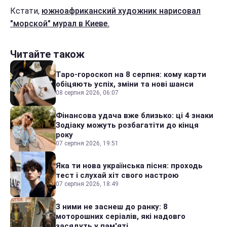
Кстати,
южноафриканский художник нарисовал
"морской" мурал в Киеве.
Читайте також
Таро-гороскоп на 8 серпня: кому карти
обіцяють успіх, зміни та нові шанси
08 серпня 2026, 06:07
Фінансова удача вже близько: ці 4 знаки
Зодіаку можуть розбагатіти до кінця
року
07 серпня 2026, 19:51
Яка ти нова українська пісня: проходь
тест і слухай хіт свого настрою
07 серпня 2026, 18:49
З ними не заснеш до ранку: 8
моторошних серіалів, які надовго
засядуть у пам'яті