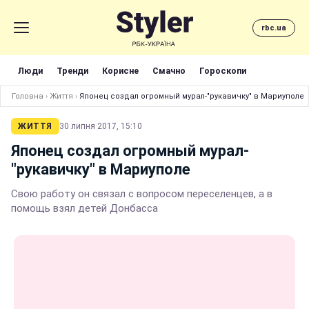
rbc.ua
Люди
Тренди
Корисне
Смачно
Гороскопи
Головна
›
Життя
›
Японец создал огромный мурал-"рукавичку" в Мариуполе
ЖИТТЯ
30 липня 2017, 15:10
Японец создал огромный мурал-
"рукавичку" в Мариуполе
Свою работу он связал с вопросом переселенцев, а в
помощь взял детей Донбасса