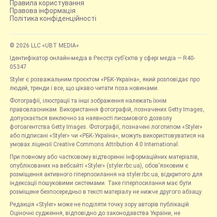
Правила користування
Правова інформація
Політика конфіденційності
© 2026 LLC «UBT MEDIA»
Ідентифікатор онлайн-медіа в Реєстрі суб’єктів у сфері медіа — R40-
05347
Styler є розважальним проєктом «РБК-Україна», який розповідає про
людей, тренди і все, що цікаво читати поза новинами.
Фотографії, ілюстрації та інші зображення належать їхнім
правовласникам. Використання фотографій, позначених Getty Images,
допускається виключно за наявності письмового дозволу
фотоагентства Getty Images. Фотографії, позначені логотипом «Styler»
або підписані «Styler» чи «РБК-Україна», можуть використовуватися на
умовах ліцензії Creative Commons Attribution 4.0 International.
При повному або частковому відтворенні інформаційних матеріалів,
опублікованих на вебсайті «Styler» (styler.rbc.ua), обов'язковим є
розміщення активного гіперпосилання на styler.rbc.ua, відкритого для
індексації пошуковими системами. Таке гіперпосилання має бути
розміщене безпосередньо в тексті матеріалу не нижче другого абзацу.
Редакція «Styler» може не поділяти точку зору авторів публікацій.
Оціночні судження, відповідно до законодавства України, не