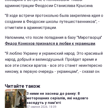
администрации Феодосии Станислава Крысина.
"В ходе встречи протокольно была закреплена идея о
создании в Феодосии школы путешественников", -
отметили в администрации.
Напомним, что после попадания в базу "Миротворца"
Федор Конюхов признался в любви к украинцам
.
"Я люблю Украину и украинский народ. Это красивый
народ, добрый и великодушный. Пройдет время и
все эти списки врагов - все это станет неинтересно
никому, в первую очередь - украинцам", - сказал он.
Читайте також
З ними не заснеш до ранку: 8
моторошних серіалів, які надовго
засядуть у пам'яті
07 серпня 2026, 18:09