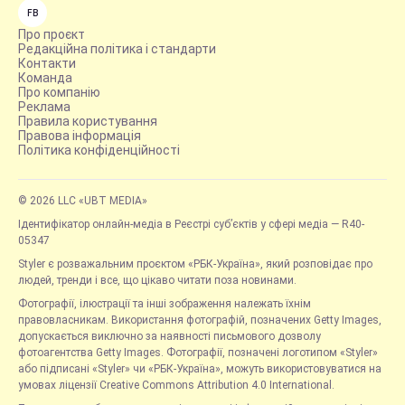
FB
Про проєкт
Редакційна політика і стандарти
Контакти
Команда
Про компанію
Реклама
Правила користування
Правова інформація
Політика конфіденційності
© 2026 LLC «UBT MEDIA»
Ідентифікатор онлайн-медіа в Реєстрі суб’єктів у сфері медіа — R40-
05347
Styler є розважальним проєктом «РБК-Україна», який розповідає про
людей, тренди і все, що цікаво читати поза новинами.
Фотографії, ілюстрації та інші зображення належать їхнім
правовласникам. Використання фотографій, позначених Getty Images,
допускається виключно за наявності письмового дозволу
фотоагентства Getty Images. Фотографії, позначені логотипом «Styler»
або підписані «Styler» чи «РБК-Україна», можуть використовуватися на
умовах ліцензії Creative Commons Attribution 4.0 International.