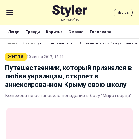
rbc.ua
Люди
Тренди
Корисне
Смачно
Гороскопи
Головна
›
Життя
›
Путешественник, который признался в любви украинцам,
ЖИТТЯ
10 липня 2017, 12:11
Путешественник, который признался в
любви украинцам, откроет в
аннексированном Крыму свою школу
Конюхова не остановило попадание в базу "Миротворца"