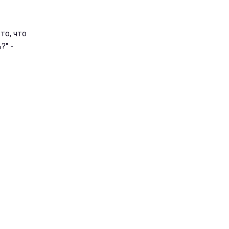
то, что
?" -