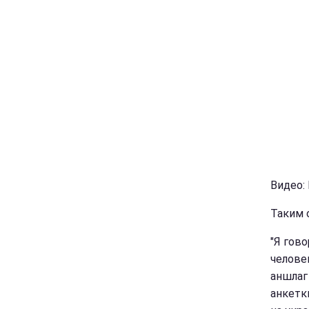
Видео:
Таким 
"Я гов
человек
аншлаг
анкетк