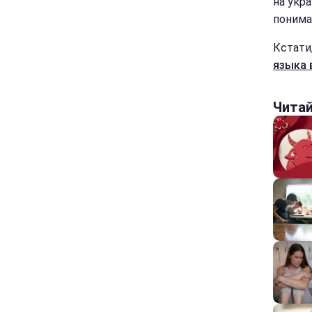
на укр
понима
Кстати
языка 
Чита