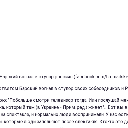
 Барский вогнал в ступор россиян (facebook.com/hromadske
ответом Барский вогнал в ступор своих собеседников и Р
орю: "Побольше смотри телевизор тогда. Или послушай мен
а, который там (в Украине - Прим. ред.) живет"... Вот вы 
 на спектакле, и нормально люди воспринимали. У нас ест
и, которые люди заполняют после спектакля. Кто-то это д