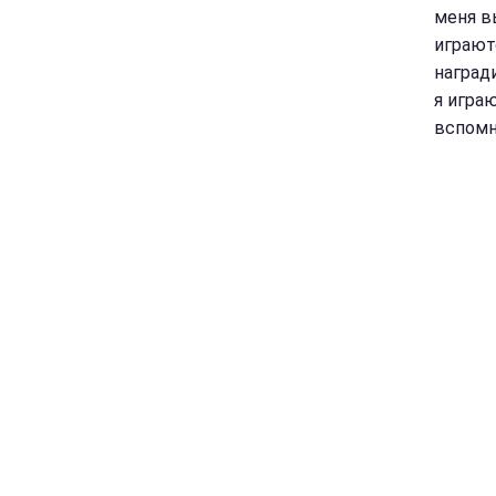
меня в
играют
наград
я игра
вспомн