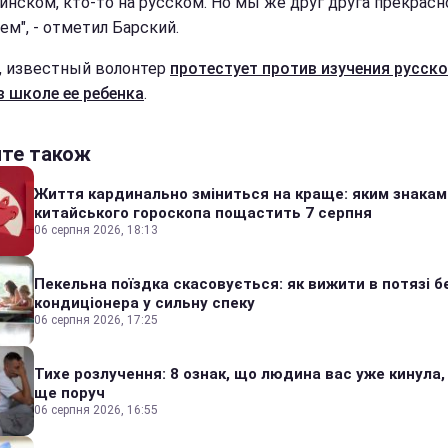
аинском, кто-то на русском. Но мы же друг друга прекрасн
ем", - отметил Барский.
, известный волонтер
протестует против изучения русск
в школе ее ребенка
.
йте також
Життя кардинально зміниться на краще: яким знакам
китайського гороскопа пощастить 7 серпня
06 серпня 2026, 18:13
Пекельна поїздка скасовується: як вижити в потязі б
кондиціонера у сильну спеку
06 серпня 2026, 17:25
Тихе розлучення: 8 ознак, що людина вас уже кинула,
ще поруч
06 серпня 2026, 16:55