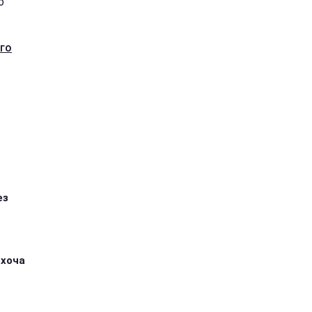
о
ого
ез
 хоча