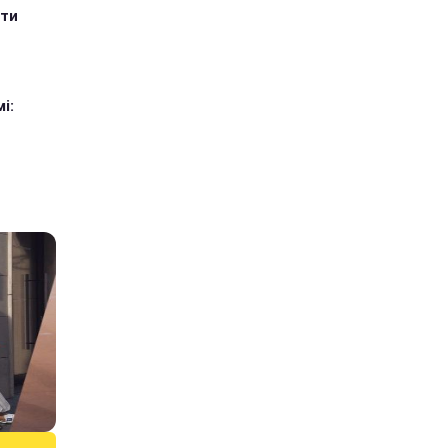
ити
і: