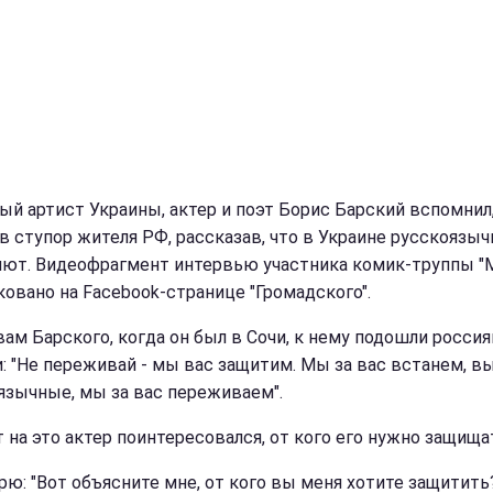
ый артист Украины, актер и поэт Борис Барский вспомнил,
 в ступор жителя РФ, рассказав, что в Украине русскоязы
ют. Видеофрагмент интервью участника комик-труппы "
ковано на Facebook-странице "Громадского".
вам Барского, когда он был в Сочи, к нему подошли россия
и: "Не переживай - мы вас защитим. Мы за вас встанем, в
язычные, мы за вас переживаем".
т на это актер поинтересовался, от кого его нужно защища
орю: "Вот объясните мне, от кого вы меня хотите защитить