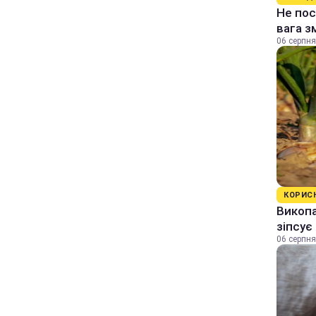
Не пос
вага з
06 серпня
КОРИС
Викопа
зіпсує
06 серпня