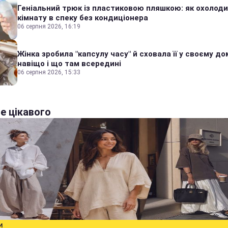
Геніальний трюк із пластиковою пляшкою: як охолод
кімнату в спеку без кондиціонера
06 серпня 2026, 16:19
Жінка зробила "капсулу часу" й сховала її у своєму дом
навіщо і що там всередині
06 серпня 2026, 15:33
е цікавого
И