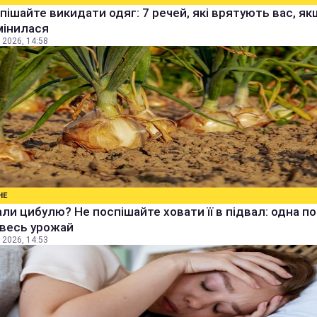
пішайте викидати одяг: 7 речей, які врятують вас, я
мінилася
 2026, 14:58
НЕ
ли цибулю? Не поспішайте ховати її в підвал: одна п
 весь урожай
 2026, 14:53