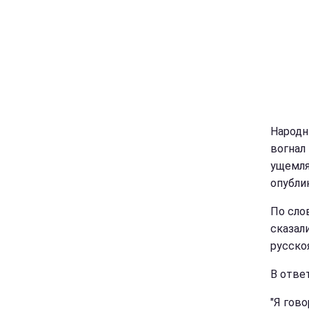
Народн
вогнал
ущемля
опубли
По сло
сказал
русско
В отве
"Я гов