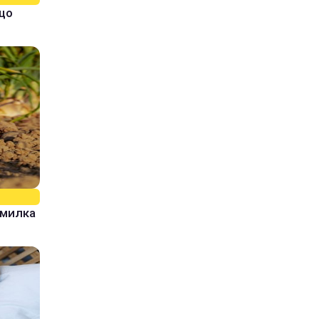
кщо
омилка