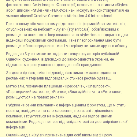
фотоагентства Getty Images. Фотографії, позначені логотипом «Styler»
або підписані «Styler» чи «РБК-Україна», можуть використовуватися на
умовах ліцензії Creative Commons Attribution 4.0 International.
При повному або частковому відтворенні інформаційних матеріалів,
опублікованих на вебсайті «Styler» (styler.rbc.ua), обов'язковим є
розміщення активного гіперпосилання на styler.rbc.ua, відкритого для
індексації пошуковими системами. Таке гіперпосилання має бути
розміщене безпосередньо в тексті матеріалу не нижче другого абзацу.
Редакція «Styler» може не поділяти точку зору авторів публікацій.
Оціночні судження, відповідно до законодавства України, не
підлягають спростуванню та доведенню їх правдивості.
За достовірність, зміст і відповідність вимогам законодавства
рекламних матеріалів відповідальність несе рекламодавець.
Матеріали, позначені плашками «Прес-реліз», «Спецпроєкт»,
«Партнерський матеріал», «Promo», «Благодійність» та «Резонанс»,
розміщуються на правах реклами.
Рубрика «Новини компаній» є інформаційним форматом, що містить
новини, повідомлення та оголошення, пов'язані з діяльністю
компаній, і ґрунтується на інформації, наданій відповідними
компаніями. Редакція не несе відповідальності за достовірність такої
інформації.
Онлайн-медіа «Styler» призначене для осіб віком від 21 року.