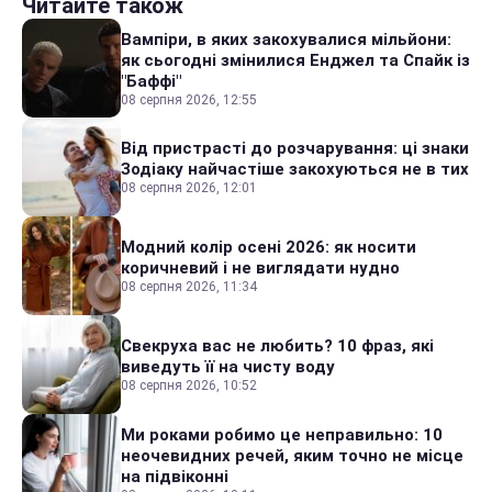
Читайте також
Вампіри, в яких закохувалися мільйони:
як сьогодні змінилися Енджел та Спайк із
"Баффі"
08 серпня 2026, 12:55
Від пристрасті до розчарування: ці знаки
Зодіаку найчастіше закохуються не в тих
08 серпня 2026, 12:01
Модний колір осені 2026: як носити
коричневий і не виглядати нудно
08 серпня 2026, 11:34
Свекруха вас не любить? 10 фраз, які
виведуть її на чисту воду
08 серпня 2026, 10:52
Ми роками робимо це неправильно: 10
неочевидних речей, яким точно не місце
на підвіконні