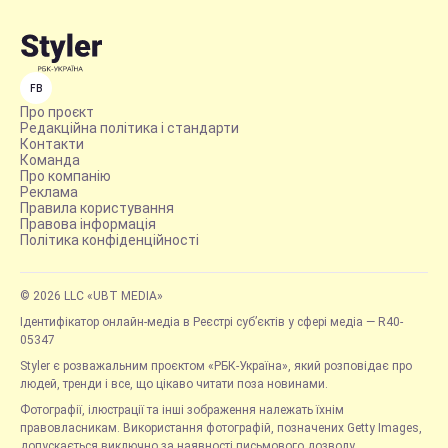
FB
Про проєкт
Редакційна політика і стандарти
Контакти
Команда
Про компанію
Реклама
Правила користування
Правова інформація
Політика конфіденційності
© 2026 LLC «UBT MEDIA»
Ідентифікатор онлайн-медіа в Реєстрі суб’єктів у сфері медіа — R40-
05347
Styler є розважальним проєктом «РБК-Україна», який розповідає про
людей, тренди і все, що цікаво читати поза новинами.
Фотографії, ілюстрації та інші зображення належать їхнім
правовласникам. Використання фотографій, позначених Getty Images,
допускається виключно за наявності письмового дозволу