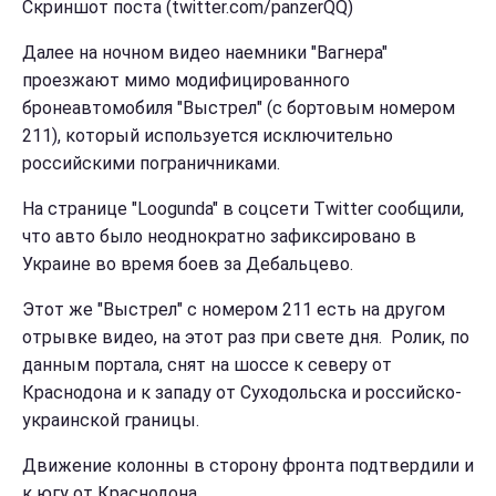
Скриншот поста (twitter.com/panzerQQ)
Далее на ночном видео наемники "Вагнера"
проезжают мимо модифицированного
бронеавтомобиля "Выстрел" (с бортовым номером
211), который используется исключительно
российскими пограничниками.
На странице "Loogunda" в соцсети Twitter сообщили,
что авто было неоднократно зафиксировано в
Украине во время боев за Дебальцево.
Этот же "Выстрел" с номером 211 есть на другом
отрывке видео, на этот раз при свете дня. Ролик, по
данным портала, снят на шоссе к северу от
Краснодона и к западу от Суходольска и российско-
украинской границы.
Движение колонны в сторону фронта подтвердили и
к югу от Краснодона.