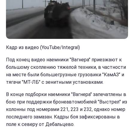
Кадр из видео (YouTube/Integral)
Под конец видео наемники "Вагнера" приезжают к
большому скоплению тяжелой техники, в частности
на месте были большегрузные грузовики "КамАЗ" и
тягачи "МТ-ЛБ" с зенитными установками.
В конце подборки наемники "Вагнера" запечатлены в
бою при поддержки бронеавтомобилей "Выстрел" из
колонны под номерами 221, 223 и 232, однако номер
последнего замазан. Кадры боя зафиксированы в
поле к северу от Дебальцево.