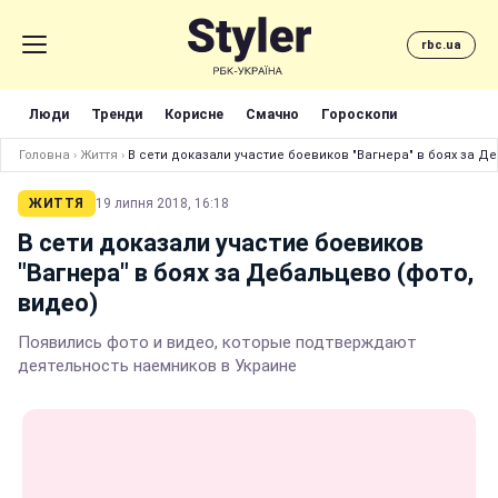
rbc.ua
Люди
Тренди
Корисне
Смачно
Гороскопи
Головна
›
Життя
›
В сети доказали участие боевиков "Вагнера" в боях за Д
ЖИТТЯ
19 липня 2018, 16:18
В сети доказали участие боевиков
"Вагнера" в боях за Дебальцево (фото,
видео)
Появились фото и видео, которые подтверждают
деятельность наемников в Украине