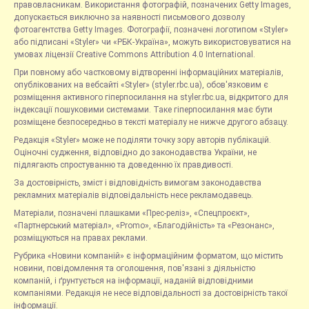
правовласникам. Використання фотографій, позначених Getty Images,
допускається виключно за наявності письмового дозволу
фотоагентства Getty Images. Фотографії, позначені логотипом «Styler»
або підписані «Styler» чи «РБК-Україна», можуть використовуватися на
умовах ліцензії Creative Commons Attribution 4.0 International.
При повному або частковому відтворенні інформаційних матеріалів,
опублікованих на вебсайті «Styler» (styler.rbc.ua), обов'язковим є
розміщення активного гіперпосилання на styler.rbc.ua, відкритого для
індексації пошуковими системами. Таке гіперпосилання має бути
розміщене безпосередньо в тексті матеріалу не нижче другого абзацу.
Редакція «Styler» може не поділяти точку зору авторів публікацій.
Оціночні судження, відповідно до законодавства України, не
підлягають спростуванню та доведенню їх правдивості.
За достовірність, зміст і відповідність вимогам законодавства
рекламних матеріалів відповідальність несе рекламодавець.
Матеріали, позначені плашками «Прес-реліз», «Спецпроєкт»,
«Партнерський матеріал», «Promo», «Благодійність» та «Резонанс»,
розміщуються на правах реклами.
Рубрика «Новини компаній» є інформаційним форматом, що містить
новини, повідомлення та оголошення, пов'язані з діяльністю
компаній, і ґрунтується на інформації, наданій відповідними
компаніями. Редакція не несе відповідальності за достовірність такої
інформації.