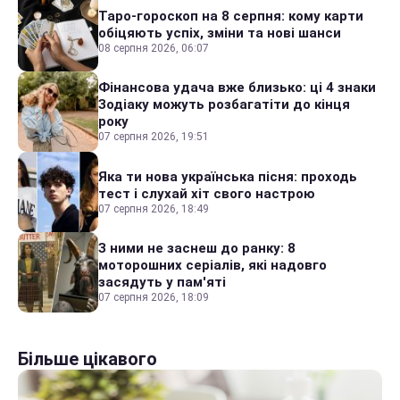
Таро-гороскоп на 8 серпня: кому карти
обіцяють успіх, зміни та нові шанси
08 серпня 2026, 06:07
Фінансова удача вже близько: ці 4 знаки
Зодіаку можуть розбагатіти до кінця
року
07 серпня 2026, 19:51
Яка ти нова українська пісня: проходь
тест і слухай хіт свого настрою
07 серпня 2026, 18:49
З ними не заснеш до ранку: 8
моторошних серіалів, які надовго
засядуть у пам'яті
07 серпня 2026, 18:09
Більше цікавого