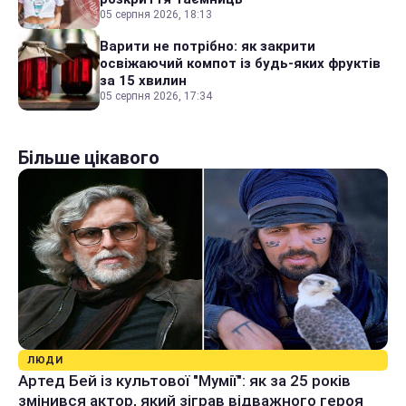
05 серпня 2026, 18:13
Варити не потрібно: як закрити
освіжаючий компот із будь-яких фруктів
за 15 хвилин
05 серпня 2026, 17:34
Більше цікавого
ЛЮДИ
Артед Бей із культової "Мумії": як за 25 років
змінився актор, який зіграв відважного героя