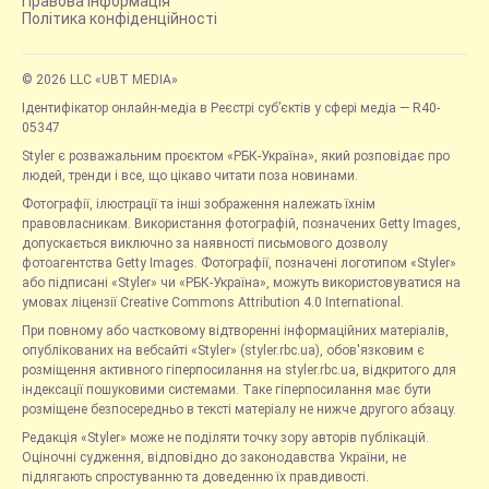
Правова інформація
Політика конфіденційності
© 2026 LLC «UBT MEDIA»
Ідентифікатор онлайн-медіа в Реєстрі суб’єктів у сфері медіа — R40-
05347
Styler є розважальним проєктом «РБК-Україна», який розповідає про
людей, тренди і все, що цікаво читати поза новинами.
Фотографії, ілюстрації та інші зображення належать їхнім
правовласникам. Використання фотографій, позначених Getty Images,
допускається виключно за наявності письмового дозволу
фотоагентства Getty Images. Фотографії, позначені логотипом «Styler»
або підписані «Styler» чи «РБК-Україна», можуть використовуватися на
умовах ліцензії Creative Commons Attribution 4.0 International.
При повному або частковому відтворенні інформаційних матеріалів,
опублікованих на вебсайті «Styler» (styler.rbc.ua), обов'язковим є
розміщення активного гіперпосилання на styler.rbc.ua, відкритого для
індексації пошуковими системами. Таке гіперпосилання має бути
розміщене безпосередньо в тексті матеріалу не нижче другого абзацу.
Редакція «Styler» може не поділяти точку зору авторів публікацій.
Оціночні судження, відповідно до законодавства України, не
підлягають спростуванню та доведенню їх правдивості.