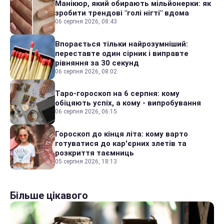
Манікюр, який обирають мільйонерки: як
зробити трендові "голі нігті" вдома
06 серпня 2026, 08:43
Впорається тільки найрозумніший:
переставте один сірник і виправте
рівняння за 30 секунд
06 серпня 2026, 08:02
Таро-гороскоп на 6 серпня: кому
обіцяють успіх, а кому - випробування
06 серпня 2026, 06:15
Гороскоп до кінця літа: кому варто
готуватися до кар'єрних злетів та
розкриття таємниць
05 серпня 2026, 18:13
Більше цікавого