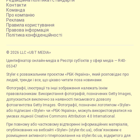
Редакційна політика і стандарти
Контакти
Команда
Про компанію
Реклама
Правила користування
Правова інформація
Політика конфіденційності
© 2026 LLC «UBT MEDIA»
Ідентифікатор онлайн-медіа в Реєстрі суб’єктів у сфері медіа — R40-
05347
Styler є розважальним проєктом «РБК-Україна», який розповідає про
людей, тренди і все, що цікаво читати поза новинами.
Фотографії, ілюстрації та інші зображення належать їхнім
правовласникам. Використання фотографій, позначених Getty Images,
допускається виключно за наявності письмового дозволу
фотоагентства Getty Images. Фотографії, позначені логотипом «Styler»
або підписані «Styler» чи «РБК-Україна», можуть використовуватися на
умовах ліцензії Creative Commons Attribution 4.0 International.
При повному або частковому відтворенні інформаційних матеріалів,
опублікованих на вебсайті «Styler» (styler.rbc.ua), обов'язковим є
розміщення активного гіперпосилання на styler.rbc.ua, відкритого для