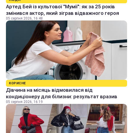
Артед Бей із культової "Мумії": як за 25 років
змінився актор, який зіграв відважного героя
05 серпня 2026, 16:48
КОРИСНЕ
Дівчина на місяць відмовилася від
кондиціонеру для білизни: результат вразив
05 серпня 2026, 16:19