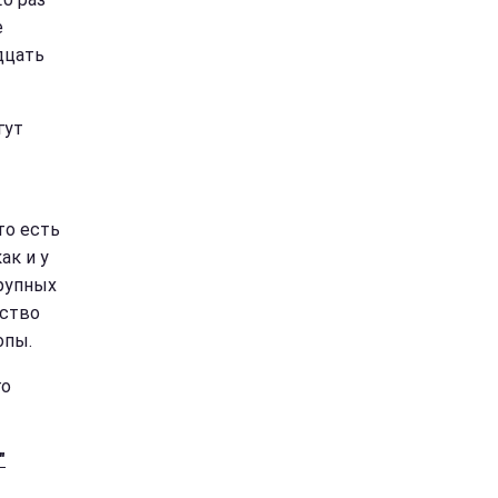
е
дцать
гут
то есть
ак и у
крупных
ество
опы.
го
"