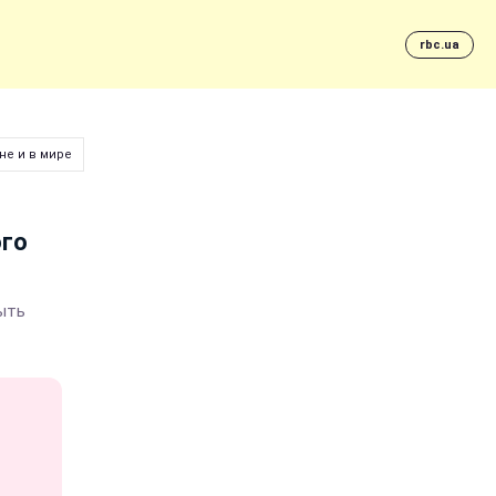
rbc.ua
не и в мире
ого
ыть