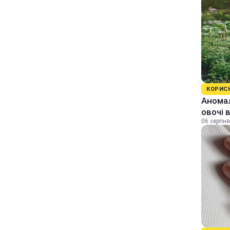
КОРИС
Аномал
овочі 
06 серпня