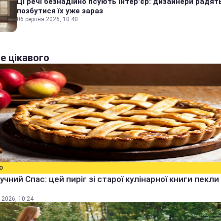
Ці речі безнадійно псують інтер'єр: дизайнери радят
позбутися їх уже зараз
06 серпня 2026, 10:40
е цікавого
О
учний Спас: цей пиріг зі старої кулінарної книги пекли
 2026, 10:24