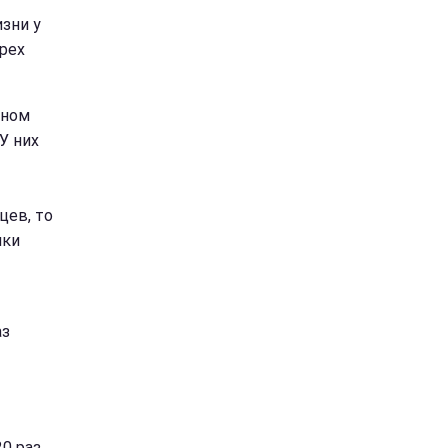
зни у
ырех
нном
У них
цев, то
яки
аз
20 раз