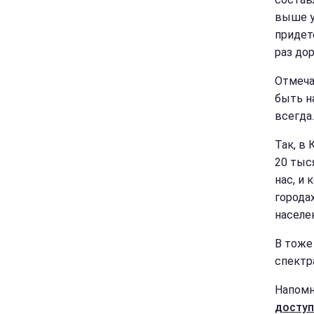
выше у
придетс
раз дор
Отмеча
быть н
всегда.
Так, в 
20 тыс
нас, и
города
населе
В тоже
спектр
Напомн
досту