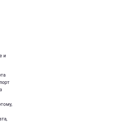
е и
рта
спорт
з
тому,
ата,