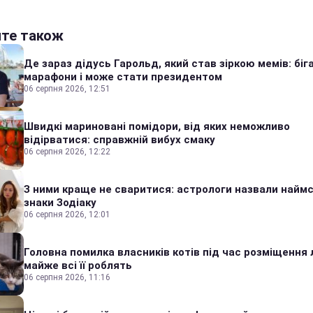
йте також
Де зараз дідусь Гарольд, який став зіркою мемів: біг
марафони і може стати президентом
06 серпня 2026, 12:51
Швидкі мариновані помідори, від яких неможливо
відірватися: справжній вибух смаку
06 серпня 2026, 12:22
З ними краще не сваритися: астрологи назвали наймс
знаки Зодіаку
06 серпня 2026, 12:01
Головна помилка власників котів під час розміщення 
майже всі її роблять
06 серпня 2026, 11:16