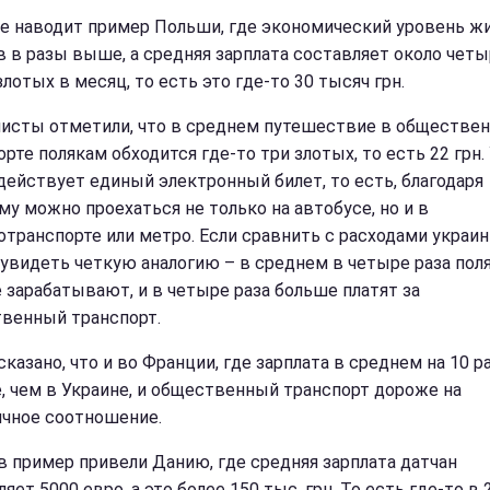
е наводит пример Польши, где экономический уровень жи
в в разы выше, а средняя зарплата составляет около чет
лотых в месяц, то есть это где-то 30 тысяч грн.
исты отметили, что в среднем путешествие в обществе
рте полякам обходится где-то три злотых, то есть 22 грн. 
действует единый электронный билет, то есть, благодаря
му можно проехаться не только на автобусе, но и в
отранспорте или метро. Если сравнить с расходами украин
увидеть четкую аналогию – в среднем в четыре раза пол
 зарабатывают, и в четыре раза больше платят за
венный транспорт.
казано, что и во Франции, где зарплата в среднем на 10 р
, чем в Украине, и общественный транспорт дороже на
ичное соотношение.
в пример привели Данию, где средняя зарплата датчан
яет 5000 евро, а это более 150 тыс. грн. То есть где-то в 