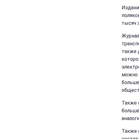
Издани
поляко
тысяч з
Журнал
транспо
также 
которо
электр
можно 
больше
общест
Также с
больше
аналог
Также 
составл