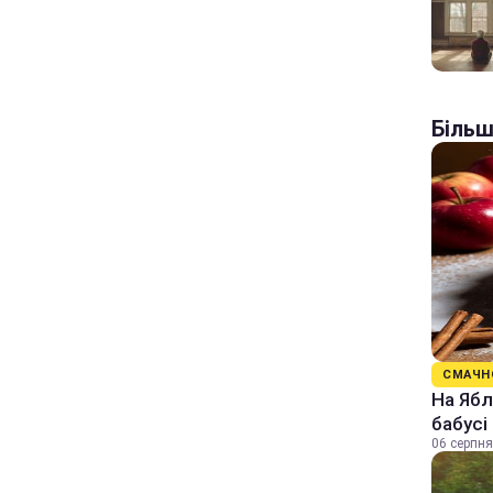
Більш
СМАЧН
На Ябл
бабусі
06 серпня