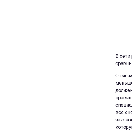
В сети
сравни
Отмеча
меньше
должен
правил.
специа
все он
законо
котору