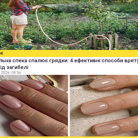
НЕ
ьна спека спалює грядки: 4 ефективні способи врят
від загибелі
 2026, 09:56