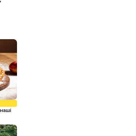
ь
 наші