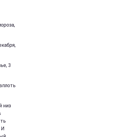
ороза,
екабря,
ье, 3
 вплоть
й низ
в
сть
 И
ый,