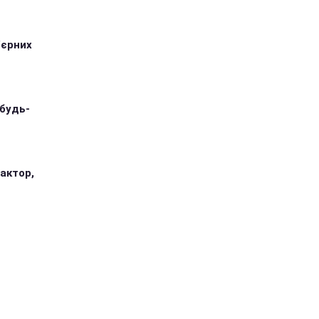
'єрних
 будь-
 актор,