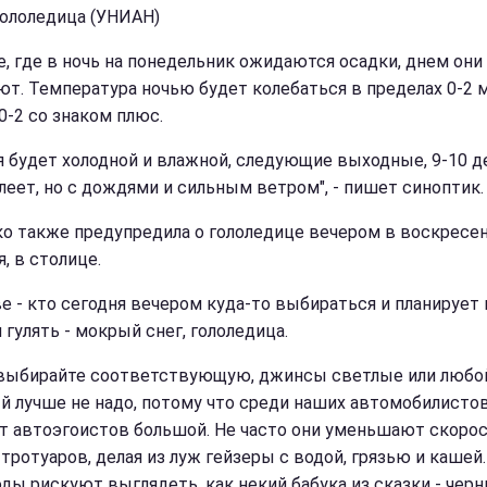
Гололедица (УНИАН)
е, где в ночь на понедельник ожидаются осадки, днем они
ют. Температура ночью будет колебаться в пределах 0-2 м
0-2 со знаком плюс.
я будет холодной и влажной, следующие выходные, 9-10 д
плеет, но с дождями и сильным ветром", - пишет синоптик.
о также предупредила о гололедице вечером в воскресен
, в столице.
ве - кто сегодня вечером куда-то выбираться и планирует
 гулять - мокрый снег, гололедица.
выбирайте соответствующую, джинсы светлые или любо
й лучше не надо, потому что среди наших автомобилисто
т автоэгоистов большой. Не часто они уменьшают скоро
тротуаров, делая из луж гейзеры с водой, грязью и кашей.
ды рискуют выглядеть, как некий бабука из сказки - черн