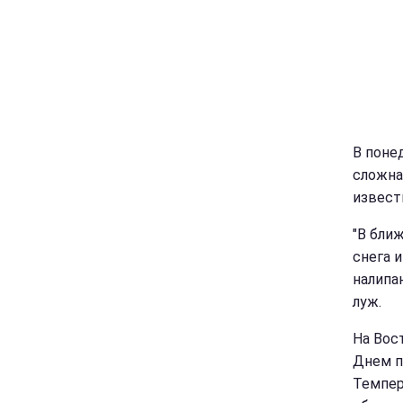
В поне
сложна
извест
"В бли
снега и
налипа
луж.
На Вос
Днем п
Темпер