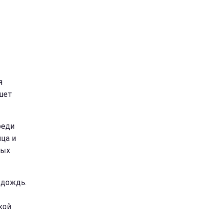
я
шет
реди
ица и
ных
 дождь.
кой