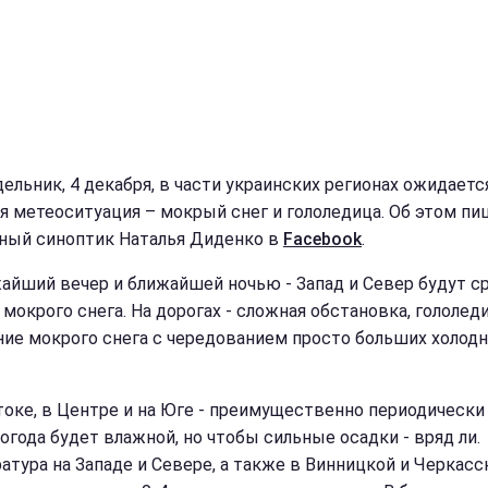
дельник, 4 декабря, в части украинских регионах ожидаетс
я метеоситуация – мокрый снег и гололедица. Об этом пи
ный синоптик Наталья Диденко в
Facebook
.
жайший вечер и ближайшей ночью - Запад и Север будут с
 мокрого снега. На дорогах - сложная обстановка, гололед
ние мокрого снега с чередованием просто больших холод
токе, в Центре и на Юге - преимущественно периодически
огода будет влажной, но чтобы сильные осадки - вряд ли.
атура на Западе и Севере, а также в Винницкой и Черкасс