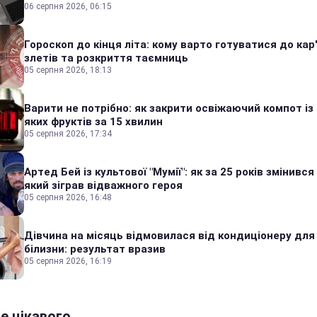
06 серпня 2026, 06:15
Гороскоп до кінця літа: кому варто готуватися до кар
злетів та розкриття таємниць
05 серпня 2026, 18:13
Варити не потрібно: як закрити освіжаючий компот із
яких фруктів за 15 хвилин
05 серпня 2026, 17:34
Артед Бей із культової "Мумії": як за 25 років змінився
який зіграв відважного героя
05 серпня 2026, 16:48
Дівчина на місяць відмовилася від кондиціонеру для
білизни: результат вразив
05 серпня 2026, 16:19
е цікавого