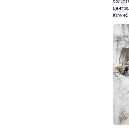
областя
центра
Юге +5