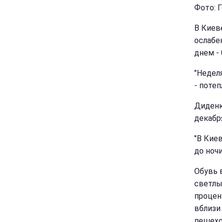
Фото: 
В Киев
ослабе
днем - 
"Недел
- поте
Диденк
декабря
"В Кие
до ночи
Обувь 
светлы
процен
вблизи 
пешехо