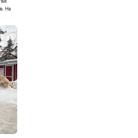
тве
в. На