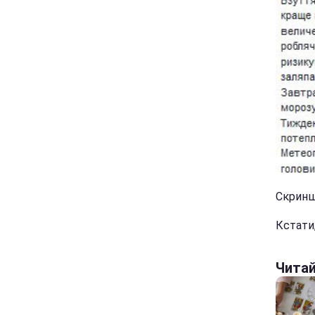
Скринш
Кстати
Чита