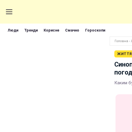
Люди
Тренди
Корисне
Смачно
Гороскопи
Головна
›
ЖИТТЯ
Синоп
погод
Каким б