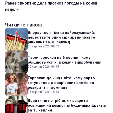
Ранее
синоптик дала прогноз погоды на конец
недели
.
Читайте також
Впорається тільки найрозумніший:
переставте один сірник і виправте
рівняння за 30 секунд
06 серпня 2026, 08:02
Таро-гороскоп на 6 серпня: кому
обіцяють успіх, а кому - випробування
06 серпня 2026, 06:15
Гороскоп до кінця літа: кому варто
готуватися до кар'єрних злетів та
розкриття таємниць
05 серпня 2026, 18:13
Варити не потрібно: як закрити
освіжаючий компот із будь-яких фруктів
за 15 хвилин