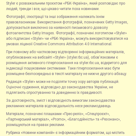
Styler є розважальним проєктом «РБК-Україна», який розповідає про
людей, тренди і все, що цікаво читати поза новинами.
Фотографії, ілюстрації та інші зображення належать їхнім
правовласникам. Використання фотографій, позначених Getty Images,
допускається виключно за наявності письмового дозволу
фотоагентства Getty Images. Фотографії, позначені логотипом «Styler»
або підписані «Styler» чи «РБК-Україна», можуть використовуватися на
умовах ліцензії Creative Commons Attribution 4.0 International.
При повному або частковому відтворенні інформаційних матеріалів,
опублікованих на вебсайті «Styler» (styler.rbc.ua), обов'язковим є
розміщення активного гіперпосилання на styler.rbc.ua, відкритого для
індексації пошуковими системами. Таке гіперпосилання має бути
розміщене безпосередньо в тексті матеріалу не нижче другого абзацу.
Редакція «Styler» може не поділяти точку зору авторів публікацій.
Оціночні судження, відповідно до законодавства України, не
підлягають спростуванню та доведенню їх правдивості.
За достовірність, зміст і відповідність вимогам законодавства
рекламних матеріалів відповідальність несе рекламодавець.
Матеріали, позначені плашками «Прес-реліз», «Спецпроєкт»,
«Партнерський матеріал», «Promo», «Благодійність» та «Резонанс»,
розміщуються на правах реклами.
Рубрика «Новини компаній» є інформаційним форматом, що містить