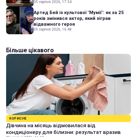
05 серпня 2026, 17:34
Артед Бей із культової "Мумії": як за 25
років змінився актор, який зіграв
відважного героя
05 серпня 2026, 16:48
Більше цікавого
КОРИСНЕ
Дівчина на місяць відмовилася від
кондиціонеру для білизни: результат вразив