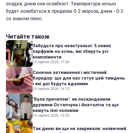
осадки, днем они ослабеют. Температура ночью
будет колебаться в пределах 0-2 мороза, днем - 0-2
со знаком плюс.
Читайте також
Забудьте про неактуальні: 5 нових
парфумів на осінь, які зберуть усі
компліменти
10 серпня 2026, 17:06
Сонячне затемнення і містичний
Коридор: що для нас готує цей тиждень
і які дні будуть вдалими
10 серпня 2026, 16:33
"Була причепом": як поскандалили
дружини Остапчука і Анатоліча та що
кажуть їхні чоловіки
10 серпня 2026, 15:52
Так диню ви ще не закривали: незвичний