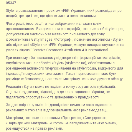
05347
Styler є розважальним проєктом «РБК-Україна», який розповідає про
людей, тренди і все, що цікаво читати поза новинами.
Фотографії, ілюстрації та інші зображення належать їхнім
правовласникам. Використання фотографій, позначених Getty Images,
допускається виключно за наявності письмового дозволу
фотоагентства Getty Images. Фотографії, позначені логотипом «Styler»
або підписані «Styler» чи «РБК-Україна», можуть використовуватися на
умовах ліцензії Creative Commons Attribution 4.0 International.
При повному або частковому відтворенні інформаційних матеріалів,
опублікованих на вебсайті «Styler» (styler.rbc.ua), обов'язковим є
розміщення активного гіперпосилання на styler.rbc.ua, відкритого для
індексації пошуковими системами. Таке гіперпосилання має бути
розміщене безпосередньо в тексті матеріалу не нижче другого абзацу.
Редакція «Styler» може не поділяти точку зору авторів публікацій.
Оціночні судження, відповідно до законодавства України, не
підлягають спростуванню та доведенню їх правдивості.
За достовірність, зміст і відповідність вимогам законодавства
рекламних матеріалів відповідальність несе рекламодавець.
Матеріали, позначені плашками «Прес-реліз», «Спецпроєкт»,
«Партнерський матеріал», «Promo», «Благодійність» та «Резонанс»,
розміщуються на правах реклами.