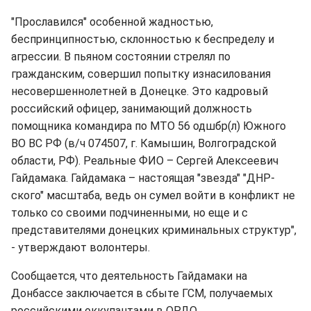
"Прославился" особенной жадностью,
беспринципностью, склонностью к беспределу и
агрессии. В пьяном состоянии стрелял по
гражданским, совершил попытку изнасилования
несовершеннолетней в Донецке. Это кадровый
российский офицер, занимающий должность
помощника командира по МТО 56 одшбр(л) Южного
ВО ВС РФ (в/ч
074507, г
. Камышин, Волгоградской
области, РФ). Реальные ФИО – Сергей Алексеевич
Гайдамака. Гайдамака – настоящая "звезда" "ДНР-
ского" масштаба, ведь он сумел войти в конфликт не
только со своими подчиненными, но еще и с
представителями донецких криминальных структур",
- утверждают волонтеры.
Сообщается, что деятельность Гайдамаки на
Донбассе заключается в сбыте ГСМ, получаемых
российскими оккупантами в ОРДО.