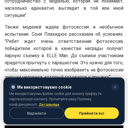
сотрудничество с моделью, которая не понимает,
насколько адекватно выглядит в той или иной
ситуации".
Также моделей ждала фотосессия и необычное
испытание. Соня Плакидюк рассказала об условиях:
"Ребят ждет очень ответственная фотосессия,
победители которой в качестве награды получат
парную съемку в ELLE Man. До съемки участникам
придется прыгнуть с парашютом. Это нужно для того,
чтобы максимально точно изобразить на фотосессии
эмоции человека, который готовится к прыжку".
🍪
Ми використовуємо cookie
✕
Почему за одним из участников после прыжка
Ми використовуємо файли cookie для аналізу трафіку та
приедут медики, и кто выиграет дорогой костюм от
персоналізації контенту. Прочитайте нашу Політику
известного дизайнера, — смотрите в 14 выпуске 4
конфіденційності.
Детальніше
сезона шоу Топ-модель по-українськи в эфире
Відхилити
Прийняти всі
Нового канала и онлайн у нас на Styler.