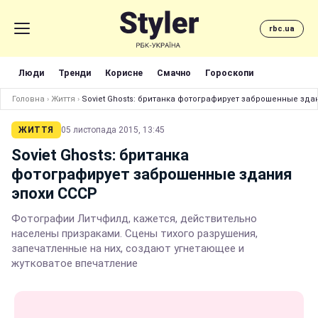
rbc.ua
Люди
Тренди
Корисне
Смачно
Гороскопи
Головна
›
Життя
›
Soviet Ghosts: британка фотографирует заброшенные зда
ЖИТТЯ
05 листопада 2015, 13:45
Soviet Ghosts: британка
фотографирует заброшенные здания
эпохи СССР
Фотографии Литчфилд, кажется, действительно
населены призраками. Сцены тихого разрушения,
запечатленные на них, создают угнетающее и
жутковатое впечатление