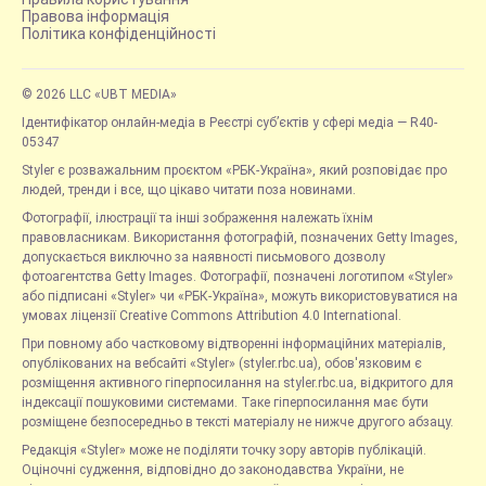
Правова інформація
Політика конфіденційності
© 2026 LLC «UBT MEDIA»
Ідентифікатор онлайн-медіа в Реєстрі суб’єктів у сфері медіа — R40-
05347
Styler є розважальним проєктом «РБК-Україна», який розповідає про
людей, тренди і все, що цікаво читати поза новинами.
Фотографії, ілюстрації та інші зображення належать їхнім
правовласникам. Використання фотографій, позначених Getty Images,
допускається виключно за наявності письмового дозволу
фотоагентства Getty Images. Фотографії, позначені логотипом «Styler»
або підписані «Styler» чи «РБК-Україна», можуть використовуватися на
умовах ліцензії Creative Commons Attribution 4.0 International.
При повному або частковому відтворенні інформаційних матеріалів,
опублікованих на вебсайті «Styler» (styler.rbc.ua), обов'язковим є
розміщення активного гіперпосилання на styler.rbc.ua, відкритого для
індексації пошуковими системами. Таке гіперпосилання має бути
розміщене безпосередньо в тексті матеріалу не нижче другого абзацу.
Редакція «Styler» може не поділяти точку зору авторів публікацій.
Оціночні судження, відповідно до законодавства України, не