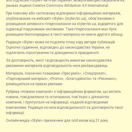
або підписані «Styler» чи «РБК-Україна», можуть використовуватися на
умовах ліцензії Creative Commons Attribution 4.0 International.
При повному або частковому відтворенні інформаційних матеріалів,
опублікованих на вебсайті «Styler» (styler.rbc.ua), обов'язковим є
розміщення активного гіперпосилання на styler.rbc.ua, відкритого для
індексації пошуковими системами. Таке гіперпосилання має бути
розміщене безпосередньо в тексті матеріалу не нижче другого абзацу.
Редакція «Styler» може не поділяти точку зору авторів публікацій.
Оціночні судження, відповідно до законодавства України, не
підлягають спростуванню та доведенню їх правдивості.
За достовірність, зміст і відповідність вимогам законодавства
рекламних матеріалів відповідальність несе рекламодавець.
Матеріали, позначені плашками «Прес-реліз», «Спецпроєкт»,
«Партнерський матеріал», «Promo», «Благодійність» та «Резонанс»,
розміщуються на правах реклами.
Рубрика «Новини компаній» є інформаційним форматом, що містить
новини, повідомлення та оголошення, пов'язані з діяльністю
компаній, і ґрунтується на інформації, наданій відповідними
компаніями. Редакція не несе відповідальності за достовірність такої
інформації.
Онлайн-медіа «Styler» призначене для осіб віком від 21 року.