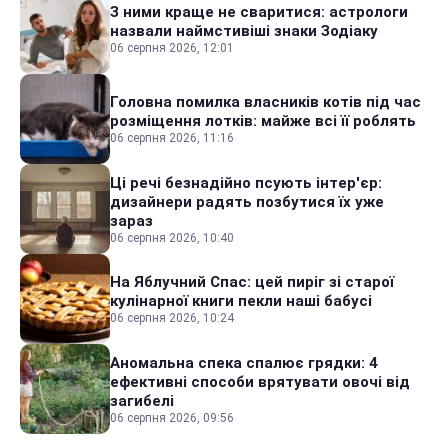
З ними краще не сваритися: астрологи
назвали наймстивіші знаки Зодіаку
06 серпня 2026, 12:01
Головна помилка власників котів під час
розміщення лотків: майже всі її роблять
06 серпня 2026, 11:16
Ці речі безнадійно псують інтер'єр:
дизайнери радять позбутися їх уже
зараз
06 серпня 2026, 10:40
На Яблучний Спас: цей пиріг зі старої
кулінарної книги пекли наші бабусі
06 серпня 2026, 10:24
Аномальна спека спалює грядки: 4
ефективні способи врятувати овочі від
загибелі
06 серпня 2026, 09:56