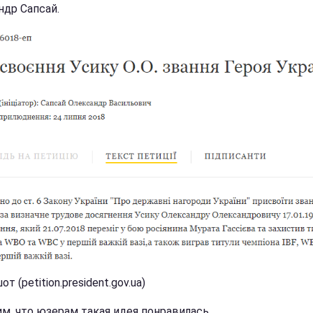
ндр Сапсай.
т (petition.president.gov.ua)
м, что юзерам такая идея понравилась.