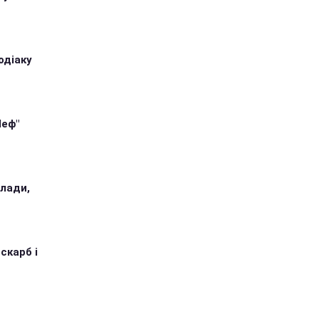
одіаку
Шеф"
илади,
 скарб і