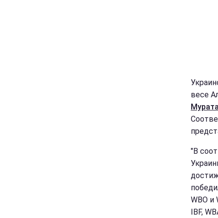
Украин
весе А
Мурата
Соотве
предст
"В соо
Украин
достиже
победи
WBO и 
IBF, WB