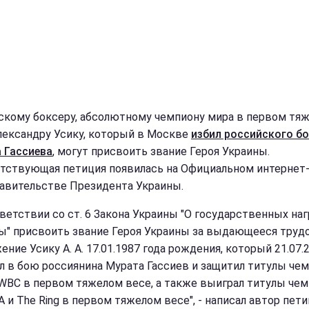
скому боксеру, абсолютному чемпиону мира в первом тя
лександру Усику, который в Москве
избил российского б
 Гассиева
, могут присвоить звание Героя Украины.
тствующая петиция появилась на Официальном интернет
авительстве Президента Украины.
тветствии со ст. 6 Закона Украины "О государственных на
ы" присвоить звание Героя Украины за выдающееся труд
ние Усику А. А. 17.01.1987 года рождения, который 21.07.
л в бою россиянина Мурата Гассиев и защитил титулы че
WBC в первом тяжелом весе, а также выиграл титулы че
A и The Ring в первом тяжелом весе", - написал автор пет