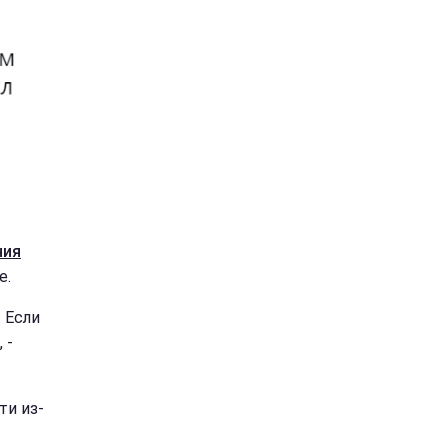
ния
е.
. Если
 -
ти из-