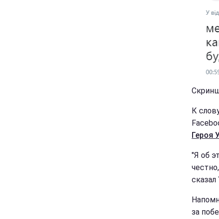
Скриншо
К слов
Facebo
Героя 
"Я об э
честно
сказал
Напомн
за поб