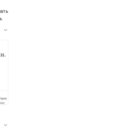
чать
ь.