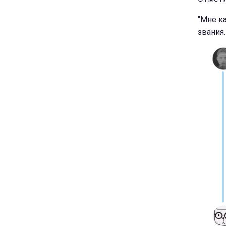
"Мне к
звания.