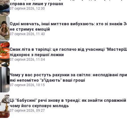
справа не лише у грошах
07 серпня 2026, 12:30
Одні мовчать, інші миттєво вибухають: хто зі знаків З
не стримує емоцій
07 серпня 2026, 11:43
Смак літа в тарілці: це гаспачо від учасниці "Мастер
підкорює з першої ложки
07 серпня 2026, 11:04
Чому у вас ростуть рахунки за світло: несподівані пр
які непомітно "з'їдають" ваші гроші
07 серпня 2026, 10:15
Ці "бабусині" речі знову в тренді: як знайти справжній
чому його скуповує молодь
07 серпня 2026, 09:27