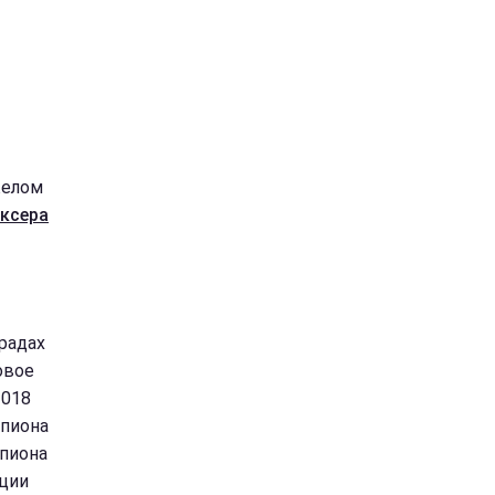
желом
оксера
-
градах
овое
2018
мпиона
мпиона
иции