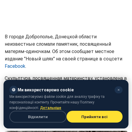
В городе Доброполье, Донецкой области
неизвестные сломали памятник, посвященный
матерям-одиночкам. Об этом сообщает местное
издание "Новый шлях" на своей странице в соцсети
Facebook
.
Скульптура, посвященная материнству, установлена в
центре города. Она олицетворяет всех одиноких
🍪
Ми використовуємо cookie
✕
матерей. Выполнена в виде женщины, которая
Ми використовуємо файли cookie для аналізу трафіку та
держит в руках скрипку со смычком, а вокруг
персоналізації контенту. Прочитайте нашу Політику
женщины - много маленьких детей, которых она
конфіденційності.
Детальніше
ведет за собой. Вандалы сломали смычок, а на самой
Відхилити
Прийняти всі
скрипке отломали гриф и колки.