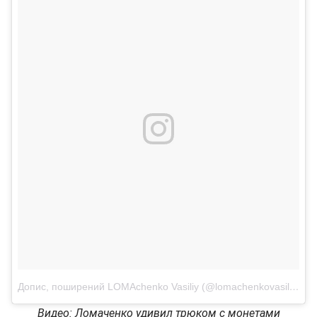
Допис, поширений LOMAchenko Vasiliy (@lomachenkovasiliy)
Ли
Видео: Ломаченко удивил трюком с монетами