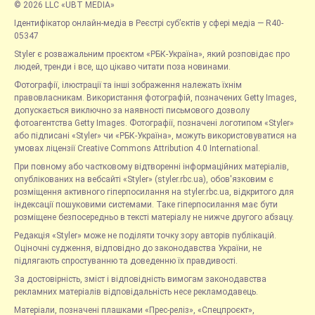
© 2026 LLC «UBT MEDIA»
Ідентифікатор онлайн-медіа в Реєстрі суб’єктів у сфері медіа — R40-
05347
Styler є розважальним проєктом «РБК-Україна», який розповідає про
людей, тренди і все, що цікаво читати поза новинами.
Фотографії, ілюстрації та інші зображення належать їхнім
правовласникам. Використання фотографій, позначених Getty Images,
допускається виключно за наявності письмового дозволу
фотоагентства Getty Images. Фотографії, позначені логотипом «Styler»
або підписані «Styler» чи «РБК-Україна», можуть використовуватися на
умовах ліцензії Creative Commons Attribution 4.0 International.
При повному або частковому відтворенні інформаційних матеріалів,
опублікованих на вебсайті «Styler» (styler.rbc.ua), обов'язковим є
розміщення активного гіперпосилання на styler.rbc.ua, відкритого для
індексації пошуковими системами. Таке гіперпосилання має бути
розміщене безпосередньо в тексті матеріалу не нижче другого абзацу.
Редакція «Styler» може не поділяти точку зору авторів публікацій.
Оціночні судження, відповідно до законодавства України, не
підлягають спростуванню та доведенню їх правдивості.
За достовірність, зміст і відповідність вимогам законодавства
рекламних матеріалів відповідальність несе рекламодавець.
Матеріали, позначені плашками «Прес-реліз», «Спецпроєкт»,