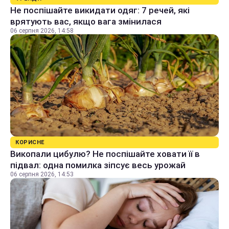
Не поспішайте викидати одяг: 7 речей, які
врятують вас, якщо вага змінилася
06 серпня 2026, 14:58
КОРИСНЕ
Викопали цибулю? Не поспішайте ховати її в
підвал: одна помилка зіпсує весь урожай
06 серпня 2026, 14:53