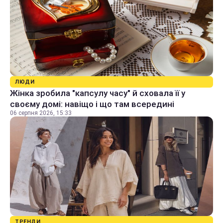
ЛЮДИ
Жінка зробила "капсулу часу" й сховала її у
своєму домі: навіщо і що там всередині
06 серпня 2026, 15:33
ТРЕНДИ