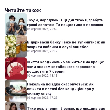
Читайте також
Люди, народжені в ці дні тижня, гребуть
гроші лопатою: їм пощастило з пелюшок
06 серпня 2026, 20:59
Відкриваєш банку і вже не зупинитися: як
закрити кабачки в соусі сацебелі
06 серпня 2026, 20:12
Життя кардинально зміниться на краще:
яким знакам китайського гороскопа
пощастить 7 серпня
06 серпня 2026, 18:13
Пекельна поїздка скасовується: як
вижити в потязі без кондиціонера у
сильну спеку
06 серпня 2026, 17:25
Тихе розлучення: 8 ознак, що людина вас