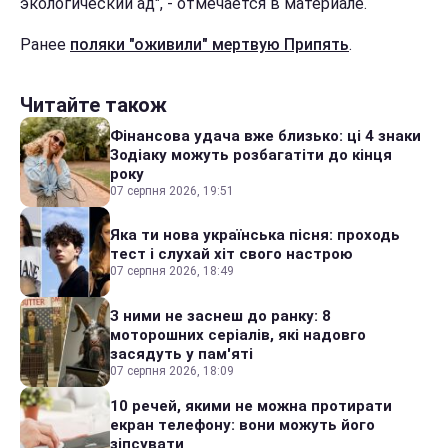
экологический ад", - отмечается в материале.
Ранее
поляки "оживили" мертвую Припять
.
Читайте також
Фінансова удача вже близько: ці 4 знаки
Зодіаку можуть розбагатіти до кінця
року
07 серпня 2026, 19:51
Яка ти нова українська пісня: проходь
тест і слухай хіт свого настрою
07 серпня 2026, 18:49
З ними не заснеш до ранку: 8
моторошних серіалів, які надовго
засядуть у пам'яті
07 серпня 2026, 18:09
10 речей, якими не можна протирати
екран телефону: вони можуть його
зіпсувати