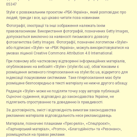
05347
Styler є розважальним проєктом «РБК-Україна», який розповідає про
людей, тренди і все, що цікаво читати поза новинами.
Фотографії, ілюстрації та інші зображення належать їхнім
правовласникам. Використання фотографій, позначених Getty Images,
допускається виключно за наявності письмового дозволу
фотоагентства Getty Images. Фотографії, позначені логотипом «Styler»
або підписані «Styler» чи «РБК-Україна», можуть використовуватися на
умовах ліцензії Creative Commons Attribution 4.0 International.
При повному або частковому відтворенні інформаційних матеріалів,
опублікованих на вебсайті «Styler» (styler.rbc.ua), обов'язковим є
розміщення активного гіперпосилання на styler.rbc.ua, відкритого для
індексації пошуковими системами. Таке гіперпосилання має бути
розміщене безпосередньо в тексті матеріалу не нижче другого абзацу.
Редакція «Styler» може не поділяти точку зору авторів публікацій.
Оціночні судження, відповідно до законодавства України, не
підлягають спростуванню та доведенню їх правдивості.
За достовірність, зміст і відповідність вимогам законодавства
рекламних матеріалів відповідальність несе рекламодавець.
Матеріали, позначені плашками «Прес-реліз», «Спецпроєкт»,
«Партнерський матеріал», «Promo», «Благодійність» та «Резонанс»,
розміщуються на правах реклами.