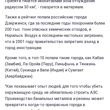
Припяти тянется необитаемая зона отчуждения
радиусом 30 км", - говорится в материале.
Также в рейтинг попали российские города
Дзержинск, где за последние годы похоронили более
200 тыс. тонн опасных химических отходов, и
Норильск. Воздух в последнем настолько загрязнен,
что в 2001 году правительство запретило въезд в
город иностранцам.
Кроме того, в топ-10 попали такие города, как Кабве
(Замбия), Ла-Оройа (Перу), Линьфынь и Тянжинь
(Китай), Сукинда и Вапи (Индия) и Сумгаит
(Азербайджан).
"Как показывает опыт людей, для того чтобы убить
окружающую среду, не обязательно строить АЭС.
Производство банальных металлов и резины может
превратить когда-то прекрасные города в