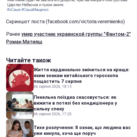
Скриншот поста (facebook.com/victoria.veremiienko)
Ранее
умер участник украинской группы "Фантом-2"
Роман Матияш
.
Читайте також
Життя кардинально зміниться на краще:
яким знакам китайського гороскопа
пощастить 7 серпня
06 серпня 2026, 18:13
Пекельна поїздка скасовується: як
вижити в потязі без кондиціонера у
сильну спеку
06 серпня 2026, 17:25
Тихе розлучення: 8 ознак, що людина вас
уже кинула, хоча ще поруч