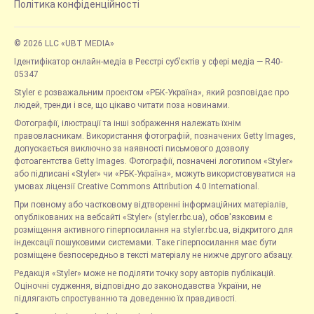
Політика конфіденційності
© 2026 LLC «UBT MEDIA»
Ідентифікатор онлайн-медіа в Реєстрі суб’єктів у сфері медіа — R40-
05347
Styler є розважальним проєктом «РБК-Україна», який розповідає про
людей, тренди і все, що цікаво читати поза новинами.
Фотографії, ілюстрації та інші зображення належать їхнім
правовласникам. Використання фотографій, позначених Getty Images,
допускається виключно за наявності письмового дозволу
фотоагентства Getty Images. Фотографії, позначені логотипом «Styler»
або підписані «Styler» чи «РБК-Україна», можуть використовуватися на
умовах ліцензії Creative Commons Attribution 4.0 International.
При повному або частковому відтворенні інформаційних матеріалів,
опублікованих на вебсайті «Styler» (styler.rbc.ua), обов'язковим є
розміщення активного гіперпосилання на styler.rbc.ua, відкритого для
індексації пошуковими системами. Таке гіперпосилання має бути
розміщене безпосередньо в тексті матеріалу не нижче другого абзацу.
Редакція «Styler» може не поділяти точку зору авторів публікацій.
Оціночні судження, відповідно до законодавства України, не
підлягають спростуванню та доведенню їх правдивості.