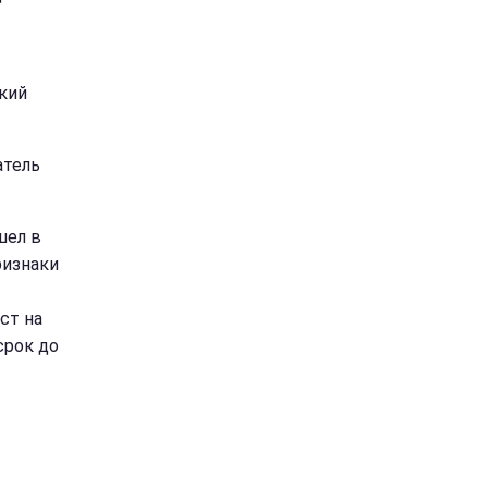
ский
атель
шел в
ризнаки
ст на
срок до