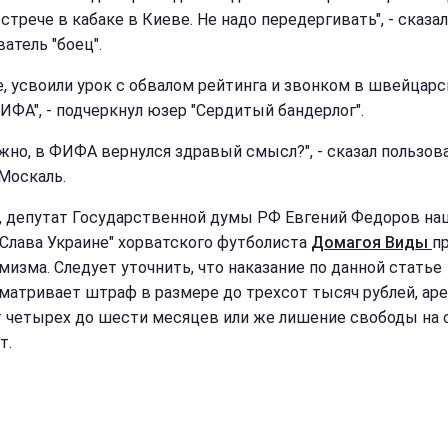
стрече в кабаке в Киеве. Не надо передергивать", - сказал
атель "боец".
е, усвоили урок с обвалом рейтинга и звонком в швейцар
ИФА", - подчеркнул юзер "Сердитый бандерлог".
жно, в ФИФА вернулся здравый смысл?", - сказал пользов
Москаль.
, депутат Государственной думы РФ Евгений Федоров на
"Слава Украине" хорватского футболиста
Домагоя Виды
п
мизма. Следует уточнить, что наказание по данной статье
матривает штраф в размере до трехсот тысяч рублей, аре
т четырех до шести месяцев или же лишение свободы на 
т.