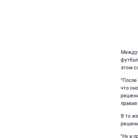
Междун
футболи
этом с
"После
что он
решени
правил
В то ж
решени
"Ну и 