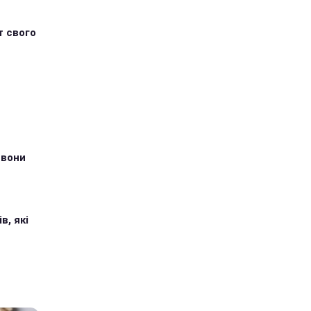
т свого
 вони
в, які