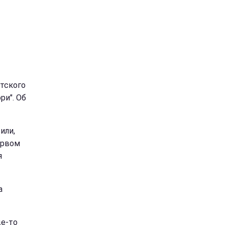
тского
ри". Об
или,
ервом
я
а
ще-то