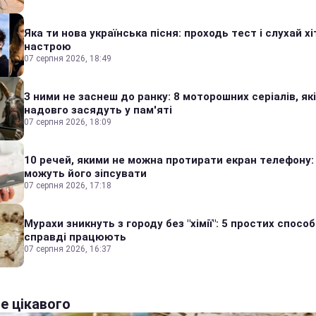
Яка ти нова українська пісня: проходь тест і слухай хі
настрою
07 серпня 2026, 18:49
З ними не заснеш до ранку: 8 моторошних серіалів, які
надовго засядуть у пам'яті
07 серпня 2026, 18:09
10 речей, якими не можна протирати екран телефону:
можуть його зіпсувати
07 серпня 2026, 17:18
Мурахи зникнуть з городу без "хімії": 5 простих способі
справді працюють
07 серпня 2026, 16:37
е цікавого