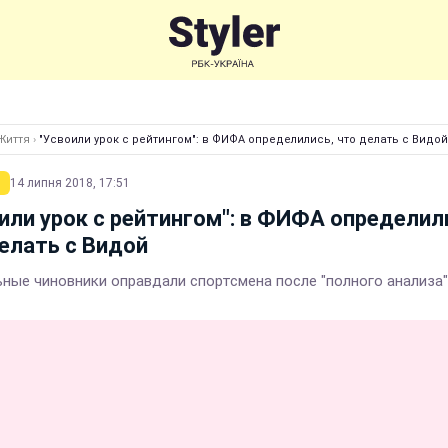
Життя
›
"Усвоили урок с рейтингом": в ФИФА определились, что делать с Видой
14 липня 2018, 17:51
или урок с рейтингом": в ФИФА определил
елать с Видой
ные чиновники оправдали спортсмена после "полного анализа"