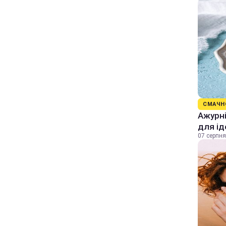
СМАЧН
Ажурні
для ід
07 серпня