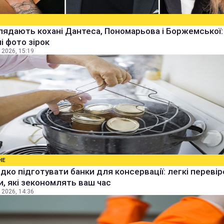
лядають кохані Дантеса, Пономарьова і Боржемської:
ні фото зірок
 2026, 15:19
НЕ
дко підготувати банки для консервації: легкі перевір
, які зекономлять ваш час
 2026, 14:36