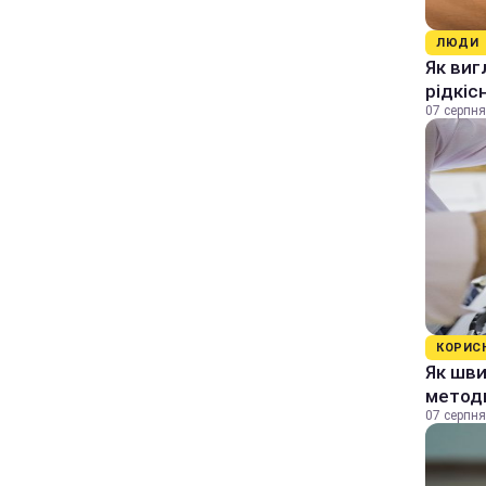
ЛЮДИ
Як виг
рідкіс
07 серпня
КОРИС
Як шви
методи
07 серпня