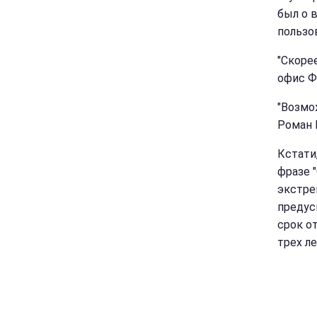
был о в
пользов
"Скоре
офис Ф
"Возмо
Роман 
Кстати
фразе 
экстре
предус
срок о
трех ле