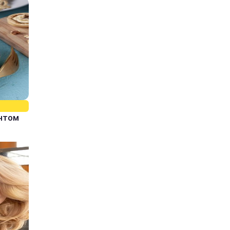
єнтом