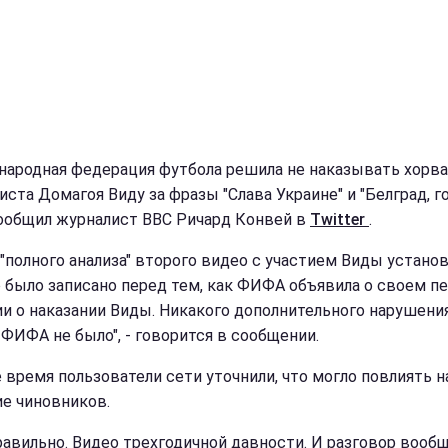
ародная федерация футбола решила не наказывать хорва
ста Домагоя Виду за фразы "Слава Украине" и "Белград, го
ообщил журналист BBC Ричард Конвей в
Twitter
.
 "полного анализа" второго видео с участием Виды установ
о было записано перед тем, как ФИФА объявила о своем п
и о наказании Виды. Никакого дополнительного нарушени
 ФИФА не было", - говорится в сообщении.
е время пользователи сети уточнили, что могло повлиять н
е чиновников.
правильно. Видео трехгодичной давности. И разговор вооб