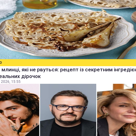
О
 млинці, які не рвуться: рецепт із секретним інгреді
еальних дірочок
 2026, 15:55