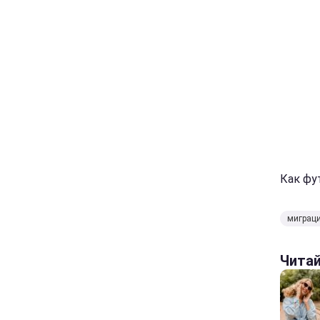
Как фу
миграци
Чита