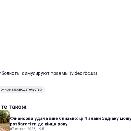
тболисты симулируют травмы (video.rbc.ua)
онное законодательство
йте також
Фінансова удача вже близько: ці 4 знаки Зодіаку мож
розбагатіти до кінця року
07 серпня 2026, 19:51