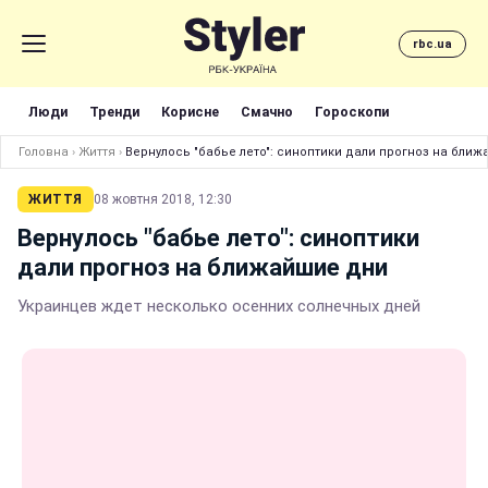
rbc.ua
Люди
Тренди
Корисне
Смачно
Гороскопи
Головна
›
Життя
›
Вернулось "бабье лето": синоптики дали прогноз на бли
ЖИТТЯ
08 жовтня 2018, 12:30
Вернулось "бабье лето": синоптики
дали прогноз на ближайшие дни
Украинцев ждет несколько осенних солнечных дней