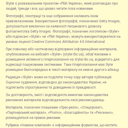
Styler є розважальним проєктом «РБК-Україна», який розповідає про
людей, тренди і все, що цікаво читати поза новинами.
Фотографії, ілюстрації та інші зображення належать їхнім
правовласникам. Використання фотографій, позначених Getty Images,
допускається виключно за наявності письмового дозволу
фотоагентства Getty Images. Фотографії, позначені логотипом «Styler»
або підписані «Styler» чи «РБК-Україна», можуть використовуватися на
умовах ліцензії Creative Commons Attribution 4.0 International.
При повному або частковому відтворенні інформаційних матеріалів,
опублікованих на вебсайті «Styler» (styler.rbc.ua), обов'язковим є
розміщення активного гіперпосилання на styler.rbc.ua, відкритого для
індексації пошуковими системами. Таке гіперпосилання має бути
розміщене безпосередньо в тексті матеріалу не нижче другого абзацу.
Редакція «Styler» може не поділяти точку зору авторів публікацій.
Оціночні судження, відповідно до законодавства України, не
підлягають спростуванню та доведенню їх правдивості.
За достовірність, зміст і відповідність вимогам законодавства
рекламних матеріалів відповідальність несе рекламодавець.
Матеріали, позначені плашками «Прес-реліз», «Спецпроєкт»,
«Партнерський матеріал», «Promo», «Благодійність» та «Резонанс»,
розміщуються на правах реклами.
Рубрика «Новини компаній» є інформаційним форматом, що містить