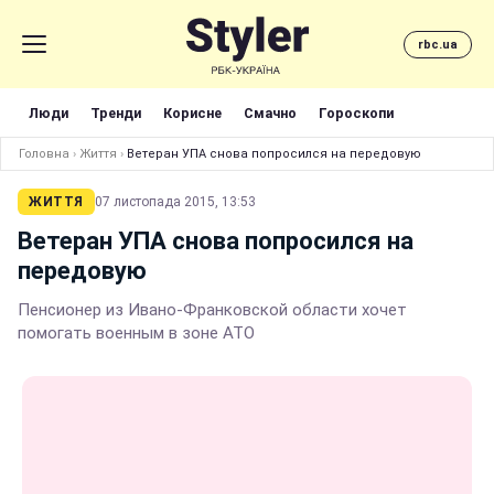
rbc.ua
Люди
Тренди
Корисне
Смачно
Гороскопи
Головна
›
Життя
›
Ветеран УПА снова попросился на передовую
ЖИТТЯ
07 листопада 2015, 13:53
Ветеран УПА снова попросился на
передовую
Пенсионер из Ивано-Франковской области хочет
помогать военным в зоне АТО