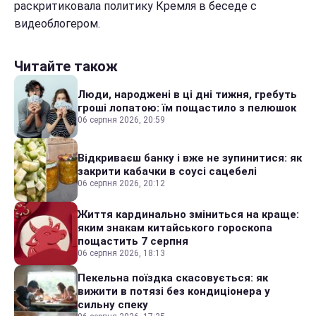
раскритиковала политику Кремля в беседе с
видеоблогером.
Читайте також
Люди, народжені в ці дні тижня, гребуть
гроші лопатою: їм пощастило з пелюшок
06 серпня 2026, 20:59
Відкриваєш банку і вже не зупинитися: як
закрити кабачки в соусі сацебелі
06 серпня 2026, 20:12
Життя кардинально зміниться на краще:
яким знакам китайського гороскопа
пощастить 7 серпня
06 серпня 2026, 18:13
Пекельна поїздка скасовується: як
вижити в потязі без кондиціонера у
сильну спеку