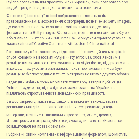
Styler є розважальним проєктом «РБК-Україна», який розповідає про
людей, тренди і все, що цікаво читати поза новинами.
Фотографії, ілюстрації та інші зображення належать їхнім
правовласникам. Використання фотографій, позначених Getty Images,
допускається виключно за наявності письмового дозволу
фотоагентства Getty Images. Фотографії, позначені логотипом «Styler»
або підписані «Styler» чи «РБК-Україна», можуть використовуватися на
умовах ліцензії Creative Commons Attribution 4.0 International.
При повному або частковому відтворенні інформаційних матеріалів,
опублікованих на вебсайті «Styler» (styler.rbc.ua), обов'язковим є
розміщення активного гіперпосилання на styler.rbc.ua, відкритого для
індексації пошуковими системами. Таке гіперпосилання має бути
розміщене безпосередньо в тексті матеріалу не нижче другого абзацу.
Редакція «Styler» може не поділяти точку зору авторів публікацій.
Оціночні судження, відповідно до законодавства України, не
підлягають спростуванню та доведенню їх правдивості.
За достовірність, зміст і відповідність вимогам законодавства
рекламних матеріалів відповідальність несе рекламодавець.
Матеріали, позначені плашками «Прес-реліз», «Спецпроєкт»,
«Партнерський матеріал», «Promo», «Благодійність» та «Резонанс»,
розміщуються на правах реклами.
Рубрика «Новини компаній» є інформаційним форматом, що містить