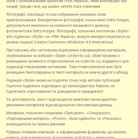
Styler є розважальним проєктом «РБК-Україна», який розповідає про
людей, тренди і все, що цікаво читати поза новинами.
Фотографії, ілюстрації та інші зображення належать їхнім
правовласникам. Використання фотографій, позначених Getty Images,
допускається виключно за наявності письмового дозволу
фотоагентства Getty Images. Фотографії, позначені логотипом «Styler»
або підписані «Styler» чи «РБК-Україна», можуть використовуватися на
умовах ліцензії Creative Commons Attribution 4.0 International.
При повному або частковому відтворенні інформаційних матеріалів,
опублікованих на вебсайті «Styler» (styler.rbc.ua), обов'язковим є
розміщення активного гіперпосилання на styler.rbc.ua, відкритого для
індексації пошуковими системами. Таке гіперпосилання має бути
розміщене безпосередньо в тексті матеріалу не нижче другого абзацу.
Редакція «Styler» може не поділяти точку зору авторів публікацій.
Оціночні судження, відповідно до законодавства України, не
підлягають спростуванню та доведенню їх правдивості.
За достовірність, зміст і відповідність вимогам законодавства
рекламних матеріалів відповідальність несе рекламодавець.
Матеріали, позначені плашками «Прес-реліз», «Спецпроєкт»,
«Партнерський матеріал», «Promo», «Благодійність» та «Резонанс»,
розміщуються на правах реклами.
Рубрика «Новини компаній» є інформаційним форматом, що містить
новини, повідомлення та оголошення, пов'язані з діяльністю