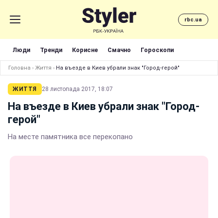
rbc.ua
Люди
Тренди
Корисне
Смачно
Гороскопи
Головна
›
Життя
›
На въезде в Киев убрали знак "Город-герой"
ЖИТТЯ
28 листопада 2017, 18:07
На въезде в Киев убрали знак "Город-
герой"
На месте памятника все перекопано