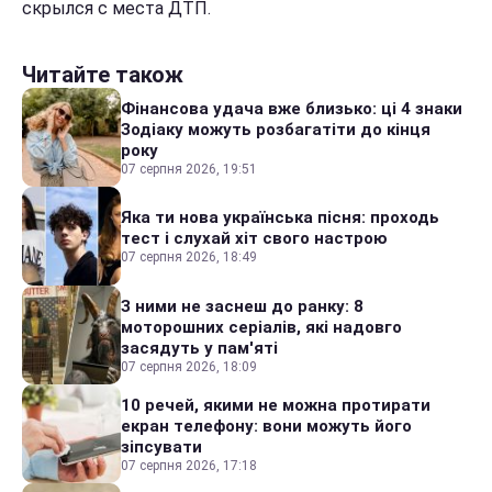
скрылся с места ДТП.
Читайте також
Фінансова удача вже близько: ці 4 знаки
Зодіаку можуть розбагатіти до кінця
року
07 серпня 2026, 19:51
Яка ти нова українська пісня: проходь
тест і слухай хіт свого настрою
07 серпня 2026, 18:49
З ними не заснеш до ранку: 8
моторошних серіалів, які надовго
засядуть у пам'яті
07 серпня 2026, 18:09
10 речей, якими не можна протирати
екран телефону: вони можуть його
зіпсувати
07 серпня 2026, 17:18