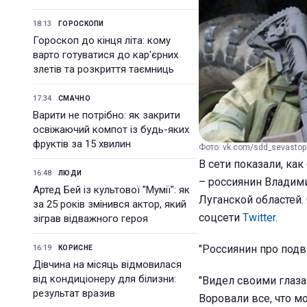
18:13
ГОРОСКОПИ
Гороскоп до кінця літа: кому
варто готуватися до кар'єрних
злетів та розкриття таємниць
17:34
СМАЧНО
Варити не потрібно: як закрити
освіжаючий компот із будь-яких
фруктів за 15 хвилин
Фото: vk.com/sdd_sevastop
В сети показали, ка
16:48
ЛЮДИ
– россиянин Владими
Артед Бей із культової "Мумії": як
Луганской областей.
за 25 років змінився актор, який
соцсети
Twitter
.
зіграв відважного героя
"Россиянин про подви
16:19
КОРИСНЕ
Дівчина на місяць відмовилася
від кондиціонеру для білизни:
"Видел своими глаз
результат вразив
Воровали все, что мо