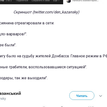
Скриншот (twitter.com/den_kazansky)
иянина отреагировали в сети:
ло-варваров!".
ее были".
игу было на судьбу жителей Донбасса. Главное режим в РФ
ные грабители, воспользовавшиеся ситуацией".
ародеры, так же выходили".