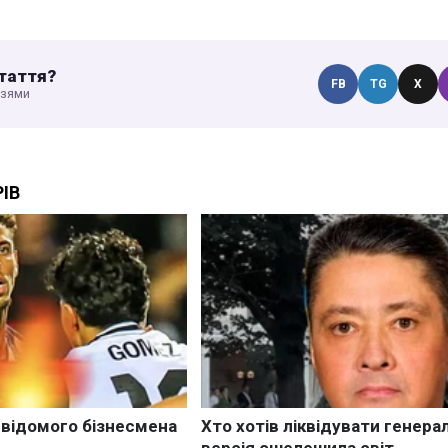
таття?
FB
TG
X
узями