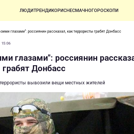
ЛЮДИ
ТРЕНДИ
КОРИСНЕ
СМАЧНО
ГОРОСКОПИ
воими глазами": россиянин рассказал, как террористы грабят Донбасс
 15:06
ими глазами": россиянин рассказа
 грабят Донбасс
ак террористы вывозили вещи местных жителей