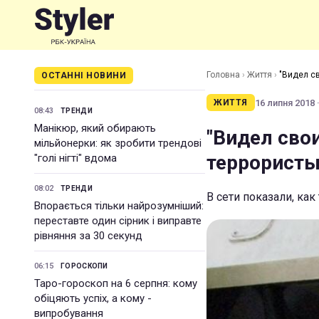
Головна
›
Життя
›
"Видел с
ОСТАННІ НОВИНИ
16 липня 2018 ·
ЖИТТЯ
08:43
ТРЕНДИ
Манікюр, який обирають
"Видел сво
мільйонерки: як зробити трендові
террористы
"голі нігті" вдома
08:02
ТРЕНДИ
В сети показали, к
Впорається тільки найрозумніший:
переставте один сірник і виправте
рівняння за 30 секунд
06:15
ГОРОСКОПИ
Таро-гороскоп на 6 серпня: кому
обіцяють успіх, а кому -
випробування