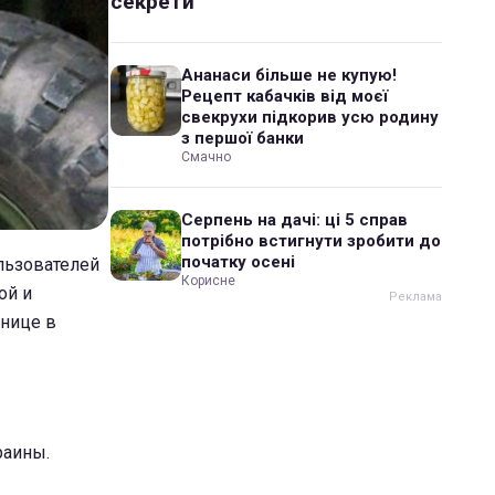
секрети
Ананаси більше не купую!
Рецепт кабачків від моєї
свекрухи підкорив усю родину
з першої банки
Смачно
Серпень на дачі: ці 5 справ
потрібно встигнути зробити до
початку осені
ользователей
Корисне
ой и
анице в
раины.