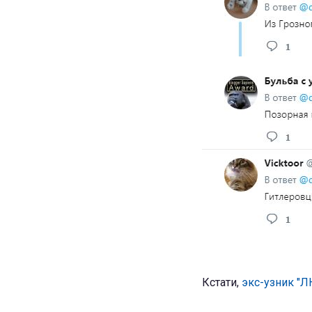
Кстати,
экс-узник "Л