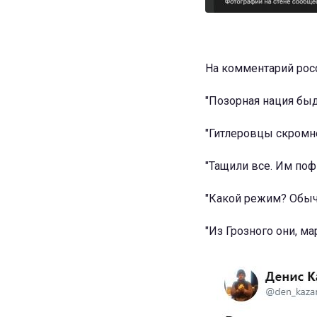
На комментарий росс
"Позорная нация быд
"Гитлеровцы скромн
"Тащили все. Им поф
"Какой режим? Обыч
"Из Грозного они, м