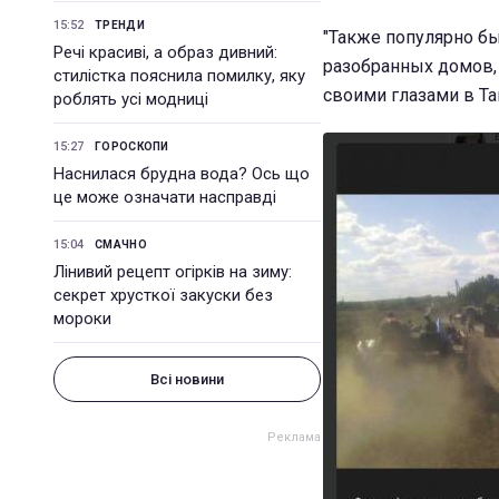
15:52
ТРЕНДИ
"Также популярно бы
Речі красиві, а образ дивний:
разобранных домов,
стилістка пояснила помилку, яку
своими глазами в Таг
роблять усі модниці
15:27
ГОРОСКОПИ
Наснилася брудна вода? Ось що
це може означати насправді
15:04
СМАЧНО
Лінивий рецепт огірків на зиму:
секрет хрусткої закуски без
мороки
Всі новини