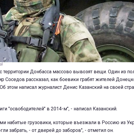
ol
к с территории Донбасса массово вывозят вещи. Один из п
р Соседов рассказал, как боевики грабят жителей Донецк
 Об этом написал журналист Денис Казанский на своей стр
ги "освободителей" в 2014-м", - написал Казанский.
ами набитые грузовики, которые въезжали в Россию из Ук
гли забрать, - от дверей до заборов", - отметил он.