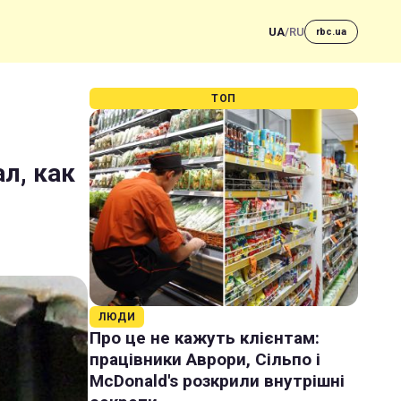
UA
/
RU
rbc.ua
ТОП
л, как
ЛЮДИ
Про це не кажуть клієнтам:
працівники Аврори, Сільпо і
McDonald's розкрили внутрішні