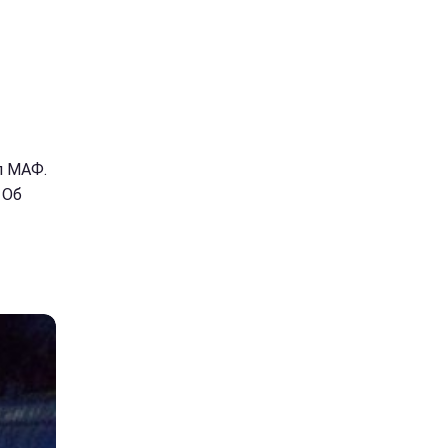
л МАФ.
 Об