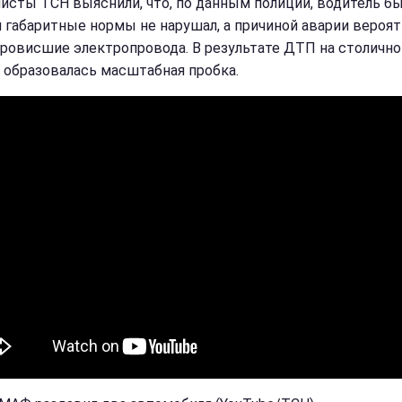
исты ТСН выяснили, что, по данным полиции, водитель б
и габаритные нормы не нарушал, а причиной аварии вероя
провисшие электропровода. В результате ДТП на столичн
 образовалась масштабная пробка.