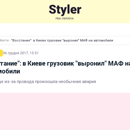
Життя
›
"Восстание": в Киеве грузовик "выронил" МАФ на автомобили
06 грудня 2017, 15:51
тание": в Киеве грузовик "выронил" МАФ н
мобили
це из-за провода произошла необычная авария