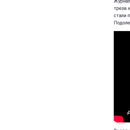
Журнал
трезв 
стали 
Подоле