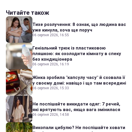
Читайте також
Тихе розлучення: 8 ознак, що людина вас
уже кинула, хоча ще поруч
06 серпня 2026, 16:55
Геніальний трюк із пластиковою
пляшкою: як охолодити кімнату в спеку
без кондиціонера
06 серпня 2026, 16:19
Жінка зробила "капсулу часу" й сховала її
у своєму домі: навіщо і що там всередині
06 серпня 2026, 15:33
Не поспішайте викидати одяг: 7 речей,
які врятують вас, якщо вага змінилася
06 серпня 2026, 14:58
Викопали цибулю? Не поспішайте ховати