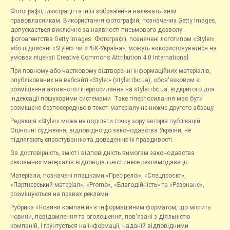
Фотографії, ілюстрації та інші зображення належать їхнім
правовласникам. Використання фотографій, позначених Getty Images,
допускається виключно за наявності письмового дозволу
фотоагентства Getty Images. Фотографії, позначені логотипом «Styler»
або підписані «Styler» чи «РБК-Україна», можуть використовуватися на
умовах ліцензії Creative Commons Attribution 4.0 International.
При повному або частковому відтворенні інформаційних матеріалів,
опублікованих на вебсайті «Styler» (styler.rbc.ua), обов'язковим є
розміщення активного гіперпосилання на styler.rbc.ua, відкритого для
індексації пошуковими системами. Таке гіперпосилання має бути
розміщене безпосередньо в тексті матеріалу не нижче другого абзацу.
Редакція «Styler» може не поділяти точку зору авторів публікацій.
Оціночні судження, відповідно до законодавства України, не
підлягають спростуванню та доведенню їх правдивості.
За достовірність, зміст і відповідність вимогам законодавства
рекламних матеріалів відповідальність несе рекламодавець.
Матеріали, позначені плашками «Прес-реліз», «Спецпроєкт»,
«Партнерський матеріал», «Promo», «Благодійність» та «Резонанс»,
розміщуються на правах реклами.
Рубрика «Новини компаній» є інформаційним форматом, що містить
новини, повідомлення та оголошення, пов'язані з діяльністю
компаній, і ґрунтується на інформації, наданій відповідними