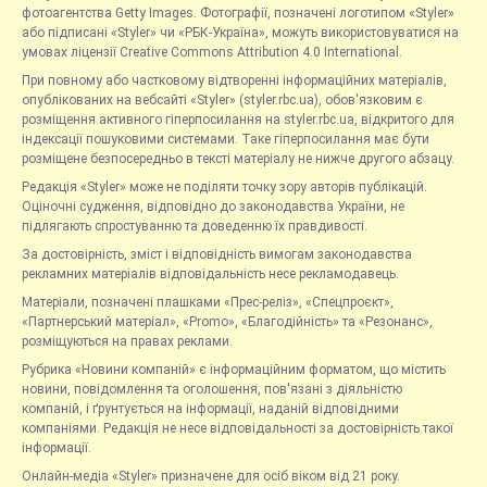
фотоагентства Getty Images. Фотографії, позначені логотипом «Styler»
або підписані «Styler» чи «РБК-Україна», можуть використовуватися на
умовах ліцензії Creative Commons Attribution 4.0 International.
При повному або частковому відтворенні інформаційних матеріалів,
опублікованих на вебсайті «Styler» (styler.rbc.ua), обов'язковим є
розміщення активного гіперпосилання на styler.rbc.ua, відкритого для
індексації пошуковими системами. Таке гіперпосилання має бути
розміщене безпосередньо в тексті матеріалу не нижче другого абзацу.
Редакція «Styler» може не поділяти точку зору авторів публікацій.
Оціночні судження, відповідно до законодавства України, не
підлягають спростуванню та доведенню їх правдивості.
За достовірність, зміст і відповідність вимогам законодавства
рекламних матеріалів відповідальність несе рекламодавець.
Матеріали, позначені плашками «Прес-реліз», «Спецпроєкт»,
«Партнерський матеріал», «Promo», «Благодійність» та «Резонанс»,
розміщуються на правах реклами.
Рубрика «Новини компаній» є інформаційним форматом, що містить
новини, повідомлення та оголошення, пов'язані з діяльністю
компаній, і ґрунтується на інформації, наданій відповідними
компаніями. Редакція не несе відповідальності за достовірність такої
інформації.
Онлайн-медіа «Styler» призначене для осіб віком від 21 року.