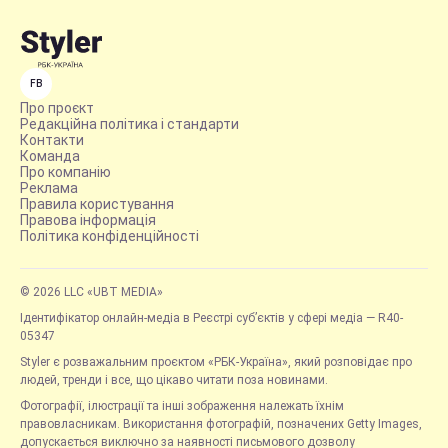
FB
Про проєкт
Редакційна політика і стандарти
Контакти
Команда
Про компанію
Реклама
Правила користування
Правова інформація
Політика конфіденційності
© 2026 LLC «UBT MEDIA»
Ідентифікатор онлайн-медіа в Реєстрі суб’єктів у сфері медіа — R40-
05347
Styler є розважальним проєктом «РБК-Україна», який розповідає про
людей, тренди і все, що цікаво читати поза новинами.
Фотографії, ілюстрації та інші зображення належать їхнім
правовласникам. Використання фотографій, позначених Getty Images,
допускається виключно за наявності письмового дозволу