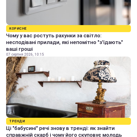
КОРИСНЕ
Чому у вас ростуть рахунки за світло:
несподівані прилади, які непомітно "з'їдають"
ваші гроші
07 серпня 2026, 10:15
ТРЕНДИ
Ці "бабусині" речі знову в тренді: як знайти
справжній скарб і чому його скуповує молодь