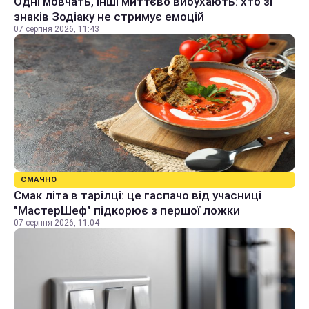
Одні мовчать, інші миттєво вибухають: хто зі
знаків Зодіаку не стримує емоцій
07 серпня 2026, 11:43
СМАЧНО
Смак літа в тарілці: це гаспачо від учасниці
"МастерШеф" підкорює з першої ложки
07 серпня 2026, 11:04