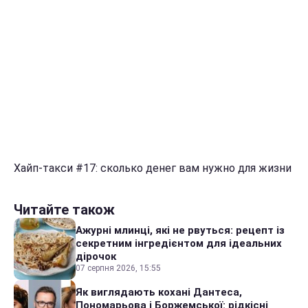
Хайп-такси #17: сколько денег вам нужно для жизни
Читайте також
Ажурні млинці, які не рвуться: рецепт із
секретним інгредієнтом для ідеальних
дірочок
07 серпня 2026, 15:55
Як виглядають кохані Дантеса,
Пономарьова і Боржемської: рідкісні