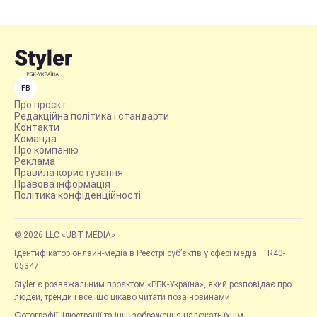
FB
Про проєкт
Редакційна політика і стандарти
Контакти
Команда
Про компанію
Реклама
Правила користування
Правова інформація
Політика конфіденційності
© 2026 LLC «UBT MEDIA»
Ідентифікатор онлайн-медіа в Реєстрі суб’єктів у сфері медіа — R40-
05347
Styler є розважальним проєктом «РБК-Україна», який розповідає про
людей, тренди і все, що цікаво читати поза новинами.
Фотографії, ілюстрації та інші зображення належать їхнім