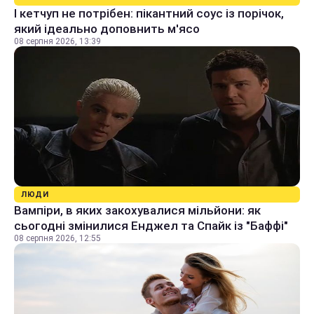
І кетчуп не потрібен: пікантний соус із порічок,
який ідеально доповнить м'ясо
08 серпня 2026, 13:39
ЛЮДИ
Вампіри, в яких закохувалися мільйони: як
сьогодні змінилися Енджел та Спайк із "Баффі"
08 серпня 2026, 12:55