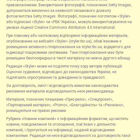
правовласникам. Використання фотографій, позначених Getty Images,
допускається виключно за наявності письмового дозволу
фотоагентства Getty Images. Фотографії, позначені логотипом «Styler»
або підписані «Styler» чи «РБК-Україна», можуть використовуватися на
умовах ліцензії Creative Commons Attribution 4.0 International.
При повному або частковому відтворенні інформаційних матеріалів,
опублікованих на вебсайті «Styler» (styler.rbc.ua), обов'язковим є
розміщення активного гіперпосилання на styler.rbc.ua, відкритого для
індексації пошуковими системами. Таке гіперпосилання має бути
розміщене безпосередньо в тексті матеріалу не нижче другого абзацу.
Редакція «Styler» може не поділяти точку зору авторів публікацій.
Оціночні судження, відповідно до законодавства України, не
підлягають спростуванню та доведенню їх правдивості.
За достовірність, зміст і відповідність вимогам законодавства
рекламних матеріалів відповідальність несе рекламодавець.
Матеріали, позначені плашками «Прес-реліз», «Спецпроєкт»,
«Партнерський матеріал», «Promo», «Благодійність» та «Резонанс»,
розміщуються на правах реклами.
Рубрика «Новини компаній» є інформаційним форматом, що містить
новини, повідомлення та оголошення, пов'язані з діяльністю
компаній, і ґрунтується на інформації, наданій відповідними
компаніями. Редакція не несе відповідальності за достовірність такої