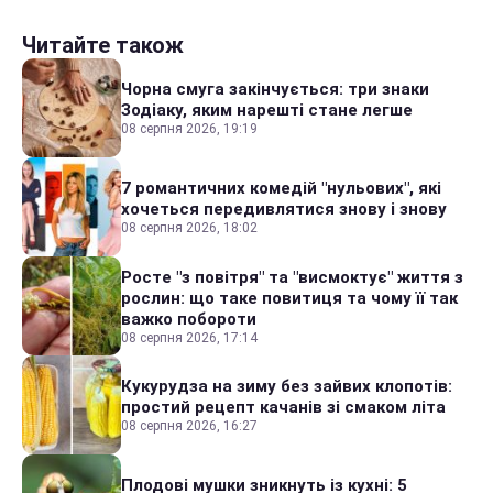
Читайте також
Чорна смуга закінчується: три знаки
Зодіаку, яким нарешті стане легше
08 серпня 2026, 19:19
7 романтичних комедій "нульових", які
хочеться передивлятися знову і знову
08 серпня 2026, 18:02
Росте "з повітря" та "висмоктує" життя з
рослин: що таке повитиця та чому її так
важко побороти
08 серпня 2026, 17:14
Кукурудза на зиму без зайвих клопотів:
простий рецепт качанів зі смаком літа
08 серпня 2026, 16:27
Плодові мушки зникнуть із кухні: 5