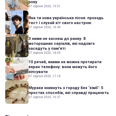
року
07 серпня 2026, 19:51
Яка ти нова українська пісня: проходь
тест і слухай хіт свого настрою
07 серпня 2026, 18:49
З ними не заснеш до ранку: 8
моторошних серіалів, які надовго
засядуть у пам'яті
07 серпня 2026, 18:09
10 речей, якими не можна протирати
екран телефону: вони можуть його
зіпсувати
07 серпня 2026, 17:18
Мурахи зникнуть з городу без "хімії": 5
простих способів, які справді працюють
07 серпня 2026, 16:37