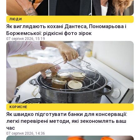
ЛЮДИ
Як виглядають кохані Дантеса, Пономарьова і
Боржемської: рідкісні фото зірок
07 серпня 2026, 15:19
КОРИСНЕ
Як швидко підготувати банки для консервації:
легкі перевірені методи, які зекономлять ваш
час
07 серпня 2026, 14:36