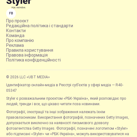
FB
Про проєкт
Редакційна політика і стандарти
Контакти
Команда
Про компанію
Реклама
Правила користування
Правова інформація
Політика конфіденційності
© 2026 LLC «UBT MEDIA»
Ідентифікатор онлайн-медіа в Реєстрі суб’єктів у сфері медіа — R40-
05347
Styler є розважальним проєктом «РБК-Україна», який розповідає про
людей, тренди і все, що цікаво читати поза новинами.
Фотографії, ілюстрації та інші зображення належать їхнім
правовласникам. Використання фотографій, позначених Getty Images,
допускається виключно за наявності письмового дозволу
фотоагентства Getty Images. Фотографії, позначені логотипом «Styler»
або підписані «Styler» чи «РБК-Україна», можуть використовуватися на