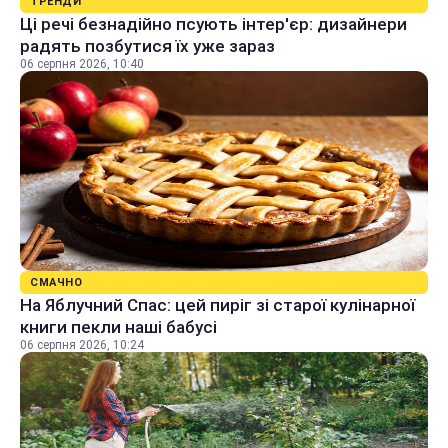
ТРЕНДИ
Ці речі безнадійно псують інтер'єр: дизайнери
радять позбутися їх уже зараз
06 серпня 2026, 10:40
СМАЧНО
На Яблучний Спас: цей пиріг зі старої кулінарної
книги пекли наші бабусі
06 серпня 2026, 10:24