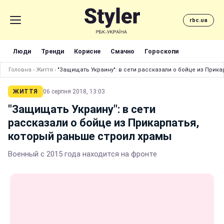
rbc.ua
Люди
Тренди
Корисне
Смачно
Гороскопи
Головна
›
Життя
›
"Защищать Украину": в сети рассказали о бойце из Прик
ЖИТТЯ
06 серпня 2018, 13:03
"Защищать Украину": в сети
рассказали о бойце из Прикарпатья,
который раньше строил храмы
Военный с 2015 года находится на фронте