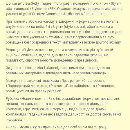
фотоагентства Getty Images. Фотографії, позначені логотипом «Styler»
або підписані «Styler» чи «РБК-Україна», можуть використовуватися на
умовах ліцензії Creative Commons Attribution 4.0 International.
При повному або частковому відтворенні інформаційних матеріалів,
опублікованих на вебсайті «Styler» (styler.rbc.ua), обов'язковим є
розміщення активного гіперпосилання на styler.rbc.ua, відкритого для
індексації пошуковими системами. Таке гіперпосилання має бути
розміщене безпосередньо в тексті матеріалу не нижче другого абзацу.
Редакція «Styler» може не поділяти точку зору авторів публікацій.
Оціночні судження, відповідно до законодавства України, не
підлягають спростуванню та доведенню їх правдивості.
За достовірність, зміст і відповідність вимогам законодавства
рекламних матеріалів відповідальність несе рекламодавець.
Матеріали, позначені плашками «Прес-реліз», «Спецпроєкт»,
«Партнерський матеріал», «Promo», «Благодійність» та «Резонанс»,
розміщуються на правах реклами.
Рубрика «Новини компаній» є інформаційним форматом, що містить
новини, повідомлення та оголошення, пов'язані з діяльністю
компаній, і ґрунтується на інформації, наданій відповідними
компаніями. Редакція не несе відповідальності за достовірність такої
інформації.
Онлайн-медіа «Styler» призначене для осіб віком від 21 року.