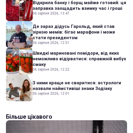
Відкрила банку і борщ майже готовий: ця
заправка заощадить взимку час і гроші
06 серпня 2026, 13:47
Де зараз дідусь Гарольд, який став
зіркою мемів: бігає марафони і може
стати президентом
06 серпня 2026, 12:51
Швидкі мариновані помідори, від яких
неможливо відірватися: справжній вибух
смаку
06 серпня 2026, 12:22
З ними краще не сваритися: астрологи
назвали наймстивіші знаки Зодіаку
06 серпня 2026, 12:01
Більше цікавого