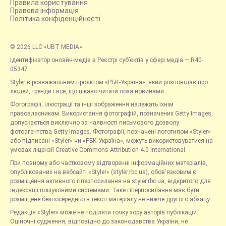
Правила користування
Правова інформація
Політика конфіденційності
© 2026 LLC «UBT MEDIA»
Ідентифікатор онлайн-медіа в Реєстрі суб’єктів у сфері медіа — R40-
05347
Styler є розважальним проєктом «РБК-Україна», який розповідає про
людей, тренди і все, що цікаво читати поза новинами.
Фотографії, ілюстрації та інші зображення належать їхнім
правовласникам. Використання фотографій, позначених Getty Images,
допускається виключно за наявності письмового дозволу
фотоагентства Getty Images. Фотографії, позначені логотипом «Styler»
або підписані «Styler» чи «РБК-Україна», можуть використовуватися на
умовах ліцензії Creative Commons Attribution 4.0 International.
При повному або частковому відтворенні інформаційних матеріалів,
опублікованих на вебсайті «Styler» (styler.rbc.ua), обов'язковим є
розміщення активного гіперпосилання на styler.rbc.ua, відкритого для
індексації пошуковими системами. Таке гіперпосилання має бути
розміщене безпосередньо в тексті матеріалу не нижче другого абзацу.
Редакція «Styler» може не поділяти точку зору авторів публікацій.
Оціночні судження, відповідно до законодавства України, не