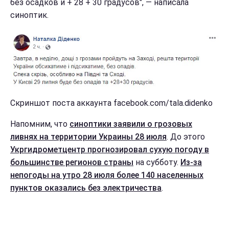
без осадков и + 28 + 30 градусов", — написала
синоптик.
Скриншот поста аккаунта facebook.com/tala.didenko
Напомним, что
синоптики заявили о грозовых
ливнях на территории Украины 28 июля
. До этого
Укргидрометцентр прогнозировал сухую погоду в
большинстве регионов страны
на субботу.
Из-за
непогоды на утро 28 июля более 140 населенных
пунктов оказались без электричества
.