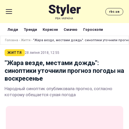
rbc.ua
Люди
Тренди
Корисне
Смачно
Гороскопи
Головна
›
Життя
›
"Жара везде, местами дождь": синоптики уточнили прог
ЖИТТЯ
28 липня 2018, 12:55
"Жара везде, местами дождь":
синоптики уточнили прогноз погоды на
воскресенье
Народный синоптик опубликовала прогноз, согласно
которому обещается сухая погода