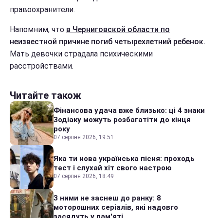
правоохранители.
Напомним, что
в Черниговской области по
неизвестной причине погиб четырехлетний ребенок.
Мать девочки страдала психическими
расстройствами.
Читайте також
Фінансова удача вже близько: ці 4 знаки
Зодіаку можуть розбагатіти до кінця
року
07 серпня 2026, 19:51
Яка ти нова українська пісня: проходь
тест і слухай хіт свого настрою
07 серпня 2026, 18:49
З ними не заснеш до ранку: 8
моторошних серіалів, які надовго
засядуть у пам'яті