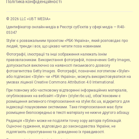
Політика конфіденційності
© 2026 LLC «UBT MEDIA»
Ідентифікатор онлайн-медіа в Реєстрі суб’єктів у сфері медіа — R40-
05347
Styler є розважальним проєктом «РБК-Україна», який розповідає про
людей, тренди і все, що цікаво читати поза новинами.
Фотографії, ілюстрації та інші зображення належать їхнім
правовласникам. Використання фотографій, позначених Getty Images,
допускається виключно за наявності письмового дозволу
фотоагентства Getty Images. Фотографії, позначені логотипом «Styler»
або підписані «Styler» чи «РБК-Україна», можуть використовуватися на
умовах ліцензії Creative Commons Attribution 4.0 International.
При повному або частковому відтворенні інформаційних матеріалів,
опублікованих на вебсайті «Styler» (styler.rbc.ua), обов'язковим є
розміщення активного гіперпосилання на styler.rbc.ua, відкритого для
індексації пошуковими системами. Таке гіперпосилання має бути
розміщене безпосередньо в тексті матеріалу не нижче другого абзацу.
Редакція «Styler» може не поділяти точку зору авторів публікацій.
Оціночні судження, відповідно до законодавства України, не
підлягають спростуванню та доведенню їх правдивості.