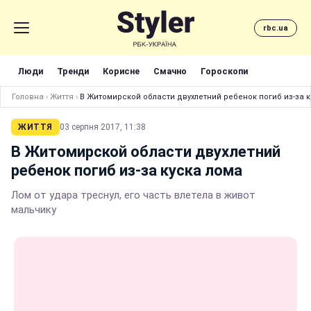
rbc.ua
Люди
Тренди
Корисне
Смачно
Гороскопи
Головна
›
Життя
›
В Житомирской области двухлетний ребенок погиб из-за к
ЖИТТЯ
03 серпня 2017, 11:38
В Житомирской области двухлетний
ребенок погиб из-за куска лома
Лом от удара треснул, его часть влетела в живот
мальчику