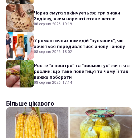
Чорна смуга закінчується: три знаки
Зодіаку, яким нарешті стане легше
08 серпня 2026, 19:19
7 романтичних комедій "нульових", які
хочеться передивлятися знову і знову
08 серпня 2026, 18:02
Росте "з повітря" та "висмоктує" життя з
рослин: що таке повитиця та чому її так
важко побороти
08 серпня 2026, 17:14
Більше цікавого