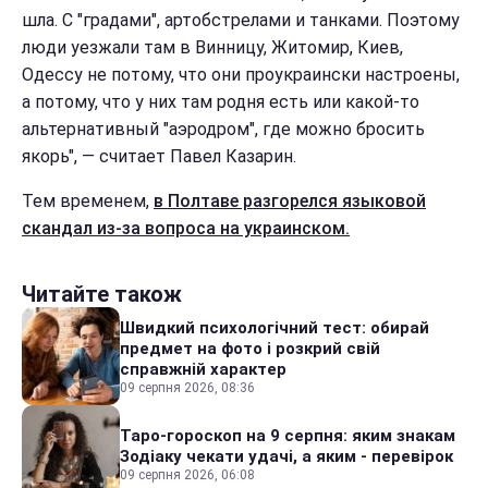
шла. С "градами", артобстрелами и танками. Поэтому
люди уезжали там в Винницу, Житомир, Киев,
Одессу не потому, что они проукраински настроены,
а потому, что у них там родня есть или какой-то
альтернативный "аэродром", где можно бросить
якорь", — считает Павел Казарин.
Тем временем,
в Полтаве разгорелся языковой
скандал из-за вопроса на украинском.
Читайте також
Швидкий психологічний тест: обирай
предмет на фото і розкрий свій
справжній характер
09 серпня 2026, 08:36
Таро-гороскоп на 9 серпня: яким знакам
Зодіаку чекати удачі, а яким - перевірок
09 серпня 2026, 06:08