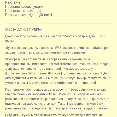
Реклама
Правила користування
Правова інформація
Політика конфіденційності
© 2026 LLC «UBT MEDIA»
Ідентифікатор онлайн-медіа в Реєстрі суб’єктів у сфері медіа — R40-
05347
Styler є розважальним проєктом «РБК-Україна», який розповідає про
людей, тренди і все, що цікаво читати поза новинами.
Фотографії, ілюстрації та інші зображення належать їхнім
правовласникам. Використання фотографій, позначених Getty Images,
допускається виключно за наявності письмового дозволу
фотоагентства Getty Images. Фотографії, позначені логотипом «Styler»
або підписані «Styler» чи «РБК-Україна», можуть використовуватися на
умовах ліцензії Creative Commons Attribution 4.0 International.
При повному або частковому відтворенні інформаційних матеріалів,
опублікованих на вебсайті «Styler» (styler.rbc.ua), обов'язковим є
розміщення активного гіперпосилання на styler.rbc.ua, відкритого для
індексації пошуковими системами. Таке гіперпосилання має бути
розміщене безпосередньо в тексті матеріалу не нижче другого абзацу.
Редакція «Styler» може не поділяти точку зору авторів публікацій.