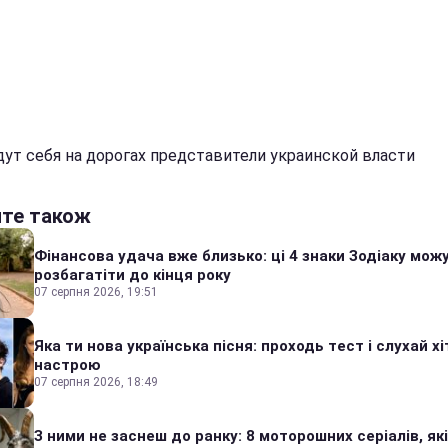
дут себя на дорогах представители украинской власти
йте також
Фінансова удача вже близько: ці 4 знаки Зодіаку мож
розбагатіти до кінця року
07 серпня 2026, 19:51
Яка ти нова українська пісня: проходь тест і слухай хі
настрою
07 серпня 2026, 18:49
З ними не заснеш до ранку: 8 моторошних серіалів, які