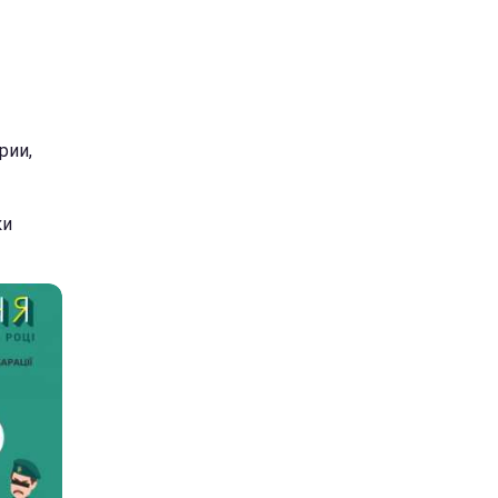
рии,
ки