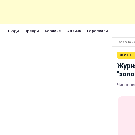
Люди
Тренди
Корисне
Смачно
Гороскопи
Головна
›
ЖИТТЯ
Журна
"зол
Чиновни