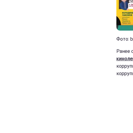
Фото: b
Ранее 
кинол
корруп
корруп