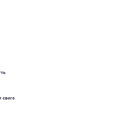
уть
т свого