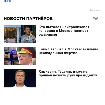
партії
.