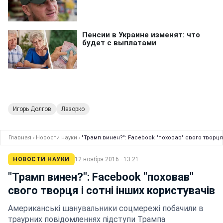
Игорь Долгов
Лазорко
Главная
›
Новости науки
›
"Трамп винен?": Facebook "поховав" свого творця 
НОВОСТИ НАУКИ
12 ноября 2016 · 13:21
"Трамп винен?": Facebook "поховав"
свого творця і сотні інших користувачів
Американські шанувальники соцмережі побачили в
траурних повідомленнях підступи Трампа