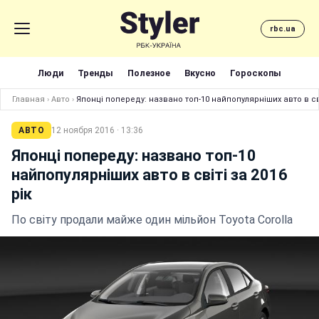
rbc.ua
Люди
Тренды
Полезное
Вкусно
Гороскопы
Главная
›
Авто
›
Японці попереду: названо топ-10 найпопулярніших авто в сві
АВТО
12 ноября 2016 · 13:36
Японці попереду: названо топ-10
найпопулярніших авто в світі за 2016
рік
По світу продали майже один мільйон Toyota Corolla