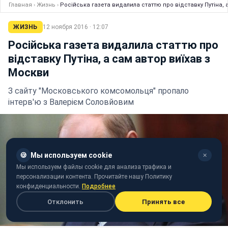
Главная
›
Жизнь
›
Російська газета видалила статтю про відставку Путіна, 
ЖИЗНЬ
12 ноября 2016 · 12:07
Російська газета видалила статтю про
відставку Путіна, а сам автор виїхав з
Москви
З сайту "Московського комсомольця" пропало
інтерв'ю з Валерієм Соловйовим
🍪
Мы используем cookie
✕
Мы используем файлы cookie для анализа трафика и
персонализации контента. Прочитайте нашу Политику
конфиденциальности.
Подробнее
Отклонить
Принять все