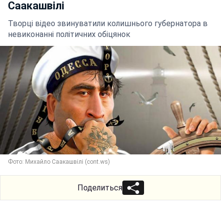
Саакашвілі
Творці відео звинуватили колишнього губернатора в
невиконанні політичних обіцянок
Фото: Михайло Саакашвілі (cont.ws)
Поделиться