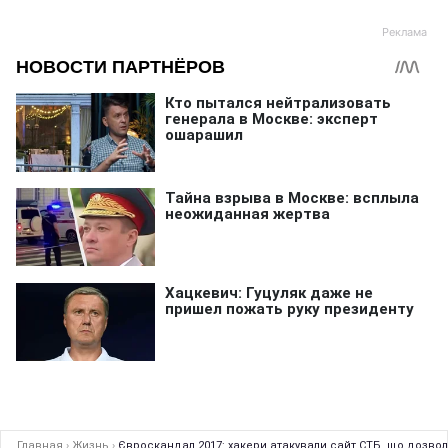
Главная
›
Жизнь
›
Євроскандал 2017: хакери атакували сайт СТБ, що дозво