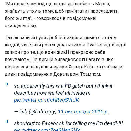
"Ми сподіваємося, що люди, які люблять Марка,
знайдуть утіху в тому, щоб пам'ятати і прославляти
його життя", - говорилося в повідомленні
скандальному.
Такі ж записи були зроблені записи кількох сотень
людей, які стали розміщувати вже в Twitter відповідні
записи про те, що вони живі і прекрасно себе
почувають. По дивній випадковості багато з них
виявилися шанувальниками Хілларі Клінтон і зв'язали
дивні повідомлення з Дональдом Трампом.
so apparently this is a FB glitch but i think it
describes how we feel all inside rn
pic.twitter.com/cHRsqSVrJK
— linh (@linhtropy)
11 листопада 2016 р.
shoutout to Facebook for telling me I'm dead!!!!!
pic.twitter.com/Zoe3Hsn3HY