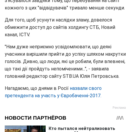
з'ясувалося завдяки тому, що перебування на сайті
кожного з цих "відвідувачів" тривало менше секунди.
Для того, щоб усунути наслідки зламу, довелося
обмежити доступ до сайтів холдингу СТБ, Новий
канал, ICTV.
"Нам дуже неприємно усвідомлювати, що деякі
учасники вирішили прийти до успіху шляхом накрутки
голосів. Дивно, що люди, які це робили, були впевнені,
що такі дії пройдуть непоміченими...", - заявила
головний редактор сайту STB.UA Юлія Петровська.
Нагадаємо, що днями в Росії
назвали свого
претендента на участь у Євробаченні-2017.