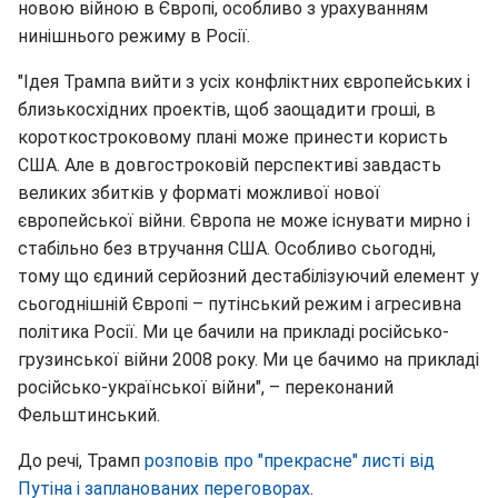
новою війною в Європі, особливо з урахуванням
нинішнього режиму в Росії.
"Ідея Трампа вийти з усіх конфліктних європейських і
близькосхідних проектів, щоб заощадити гроші, в
короткостроковому плані може принести користь
США. Але в довгостроковій перспективі завдасть
великих збитків у форматі можливої нової
європейської війни. Європа не може існувати мирно і
стабільно без втручання США. Особливо сьогодні,
тому що єдиний серйозний дестабілізуючий елемент у
сьогоднішній Європі – путінський режим і агресивна
політика Росії. Ми це бачили на прикладі російсько-
грузинської війни 2008 року. Ми це бачимо на прикладі
російсько-української війни", – переконаний
Фельштинський.
До речі, Трамп
розповів про "прекрасне" листі від
Путіна і запланованих переговорах
.