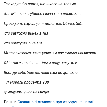
Так корупцію ловив, що нікого не зловив.
Але Міша не згубився і казав, що помилився
Президент, народ, усі – волонтер, Обама, ЗМІ.
Хто завгодно винен в тім –
Хто завгодно, а не він.
Мі так скажемо: генацвале, ви нас сильно намахали!
Обіцяли – не нікого, тільки воду намутили.
Все, іди собі, брехло, поки нам не допекло.
Тут мораль процентів 200 –
триндунам у нас не місце!"
Раніше
Саакашвілі оголосив про створення нової