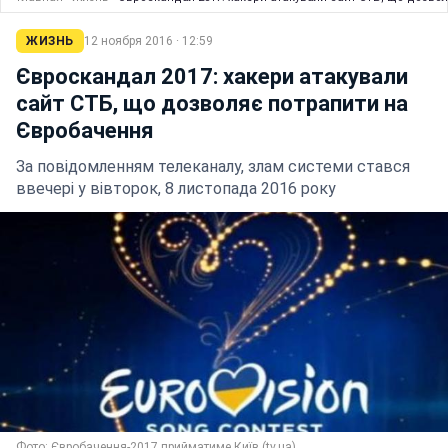
ЖИЗНЬ
12 ноября 2016 · 12:59
Євроскандал 2017: хакери атакували
сайт СТБ, що дозволяє потрапити на
Євробачення
За повідомленням телеканалу, злам системи стався
ввечері у вівторок, 8 листопада 2016 року
Фото: Євробачення-2017 прийматиме Київ (tv.ua)