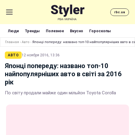
rbc.ua
Люди
Тренды
Полезное
Вкусно
Гороскопы
Главная
›
Авто
›
Японці попереду: названо топ-10 найпопулярніших авто в сві
АВТО
12 ноября 2016, 13:36
Японці попереду: названо топ-10
найпопулярніших авто в світі за 2016
рік
По світу продали майже один мільйон Toyota Corolla