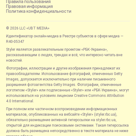
Правила пользования
Правовая информация
Политика конфиденциальности
© 2026 LLC «UBT MEDIA»
Идентификатор онлайн-медиа в Реестре субъектов в сфере медиа —
R40-05347
Styler является развлекательным проектом «РБК-Украина»,
рассказывающим о людях, трендах и всё, что интересно читать вне
новостей.
Фотографии, иллюстрации и другие изображения принадлежат их
правообладателям. Использование фотографий, отмеченных Getty
Images, допускается исключительно при наличии письменного
разрешения фотоагентства Getty Images. Фотографии, отмеченные
логотипом «Styler» или подписанные «Styler» или «РБК-Украина», могут
использоваться на условиях лицензии Creative Commons Attribution
4.0 International.
При полном или частичном воспроизведении информационных
материалов, опубликованных на вебсайте «Styler» (styler.rbc.ua),
обязательно размещение активной гиперссылки на styler.rbc.ua,
открытой для индексации поисковыми системами. Такая гиперссылка
должна быть размещена непосредственно в тексте материала не ниже