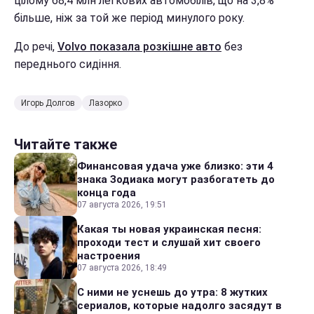
цілому 68,4 млн легкових автомобілів, що на 3,8%
більше, ніж за той же період минулого року.
До речі,
Volvo показала розкішне авто
без
переднього сидіння.
Игорь Долгов
Лазорко
Читайте также
Финансовая удача уже близко: эти 4
знака Зодиака могут разбогатеть до
конца года
07 августа 2026, 19:51
Какая ты новая украинская песня:
проходи тест и слушай хит своего
настроения
07 августа 2026, 18:49
С ними не уснешь до утра: 8 жутких
сериалов, которые надолго засядут в