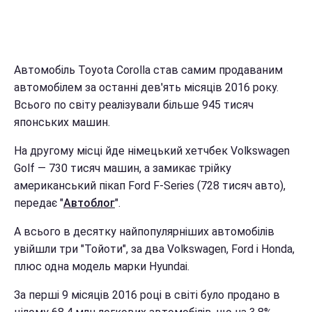
Автомобіль Toyota Corolla став самим продаваним
автомобілем за останні дев'ять місяців 2016 року.
Всього по світу реалізували більше 945 тисяч
японських машин.
На другому місці йде німецький хетчбек Volkswagen
Golf — 730 тисяч машин, а замикає трійку
американський пікап Ford F-Series (728 тисяч авто),
передає "
Автоблог
".
А всього в десятку найпопулярніших автомобілів
увійшли три "Тойоти", за два Volkswagen, Ford і Honda,
плюс одна модель марки Hyundai.
За перші 9 місяців 2016 році в світі було продано в