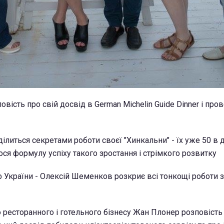
вість про свій досвід в German Michelin Guide Dinner і про
ілиться секретами роботи своєї "Хинкальни" - їх уже 50 в 
мося формулу успіху такого зростання і стрімкого розвитку
ф України - Олексій Шеменков розкриє всі тонкощі роботи 
о ресторанного і готельного бізнесу Жан Плонер розповість