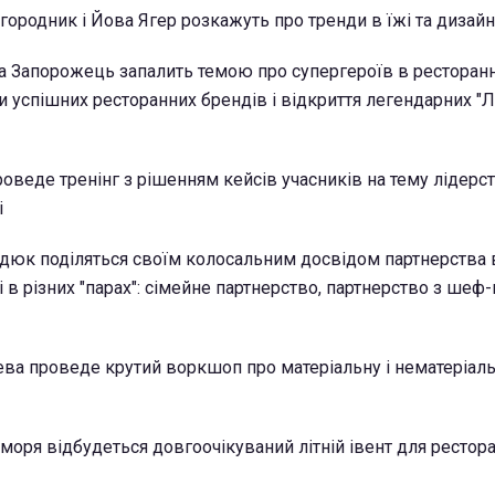
городник і Йова Ягер розкажуть про тренди в їжі та дизайн
а Запорожець запалить темою про супергероїв в ресторанн
и успішних ресторанних брендів і відкриття легендарних 
оведе тренінг з рішенням кейсів учасників на тему лідерст
і
редюк поділяться своїм колосальним досвідом партнерства 
 в різних "парах": сімейне партнерство, партнерство з шеф
ва проведе крутий воркшоп про матеріальну і нематеріал