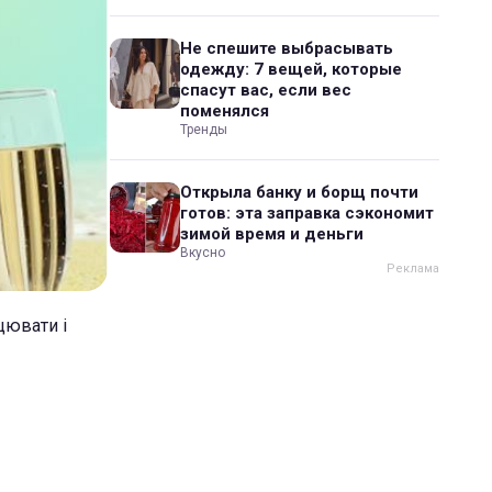
Не спешите выбрасывать
одежду: 7 вещей, которые
спасут вас, если вес
поменялся
Тренды
Открыла банку и борщ почти
готов: эта заправка сэкономит
зимой время и деньги
Вкусно
цювати і