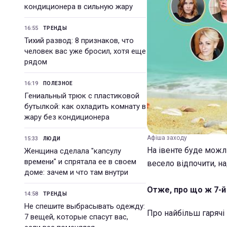
кондиционера в сильную жару
16:55
ТРЕНДЫ
Тихий развод: 8 признаков, что
человек вас уже бросил, хотя еще
рядом
16:19
ПОЛЕЗНОЕ
Гениальный трюк с пластиковой
бутылкой: как охладить комнату в
жару без кондиционера
Афіша заходу
15:33
ЛЮДИ
На івенте буде мож
Женщина сделала "капсулу
времени" и спрятала ее в своем
весело відпочити, на
доме: зачем и что там внутри
Отже, про що ж 7-й
14:58
ТРЕНДЫ
Не спешите выбрасывать одежду:
Про найбільш гарячі 
7 вещей, которые спасут вас,