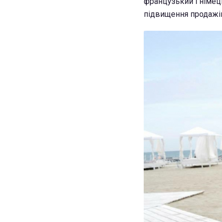
французький і німец
підвищення продажі