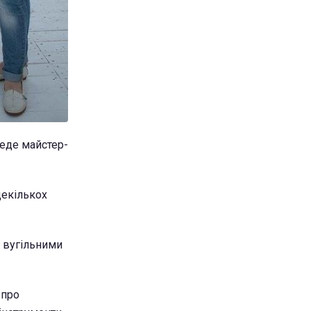
веде майстер-
декількох
з вугільними
 про