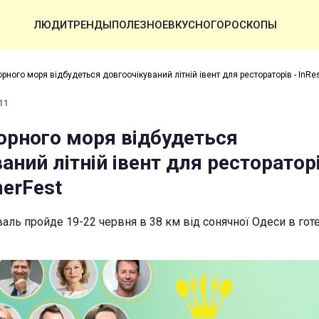
ЛЮДИ
ТРЕНДЫ
ПОЛЕЗНОЕ
ВКУСНО
ГОРОСКОПЫ
орного моря відбудеться довгоочікуваний літній івент для рестораторів - InR
11
Чорного моря відбудеться
аний літній івент для рестораторі
erFest
аль пройде 19-22 червня в 38 км від сонячної Одеси в готе