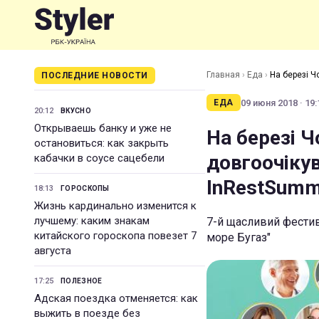
Главная
›
Еда
›
На березі Ч
ПОСЛЕДНИЕ НОВОСТИ
09 июня 2018 · 19:
ЕДА
20:12
ВКУСНО
Открываешь банку и уже не
На березі 
остановиться: как закрыть
довгоочікув
кабачки в соусе сацебели
InRestSumm
18:13
ГОРОСКОПЫ
Жизнь кардинально изменится к
лучшему: каким знакам
7-й щасливий фестив
китайского гороскопа повезет 7
море Бугаз"
августа
17:25
ПОЛЕЗНОЕ
Адская поездка отменяется: как
выжить в поезде без