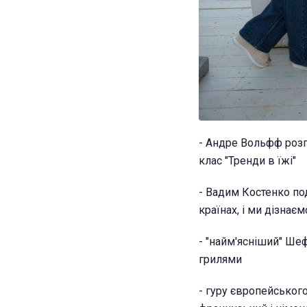
- Андре Вольфф розпо
клас "Тренди в їжі"
- Вадим Костенко под
країнах, і ми дізнає
- "найм'ясніший" Ше
грилями
- гуру європейськог