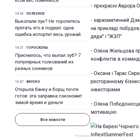
если вес поменялся
- прекрасні Аврора О
14:53
ПОЛЕЗНОЕ
- харизматичний Дім
Выкопали лук? Не торопитесь
прятать его в подвал: одна
на прикладі побудов
ошибка испортит весь урожай
дяди" і "ЖЗЛ"
14:21
ГОРОСКОПЫ
- Олена Жильцова пр
Приснилось, что выпал зуб? 7
конфліктів в команд
популярных толкований из
разных сонников
- Оксана і Тарас Се
ресторанному бізнесі
13:47
ВКУСНО
Открыла банку и борщ почти
інвесторами
готов: эта заправка сэкономит
зимой время и деньги
- Олена Побєдоносце
мотивацію
Все новости