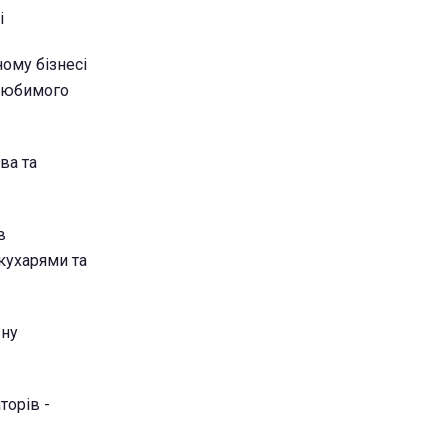
і
ому бізнесі
"Любимого
ва та
в
-кухарями та
ьну