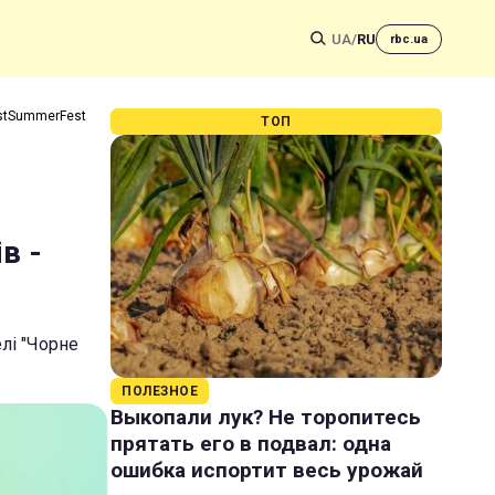
UA
/
RU
rbc.ua
estSummerFest
ТОП
в -
лі "Чорне
ПОЛЕЗНОЕ
Выкопали лук? Не торопитесь
прятать его в подвал: одна
ошибка испортит весь урожай