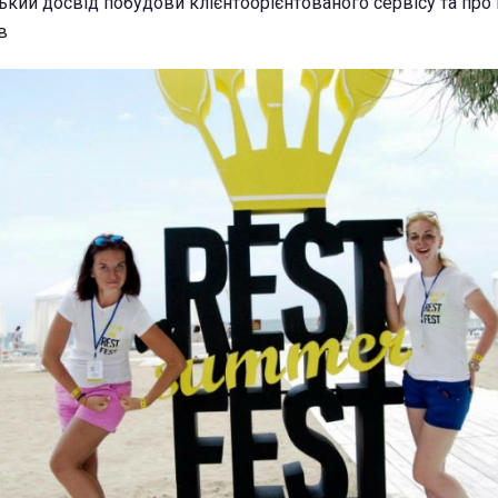
ький досвід побудови клієнтоорієнтованого сервісу та про
в