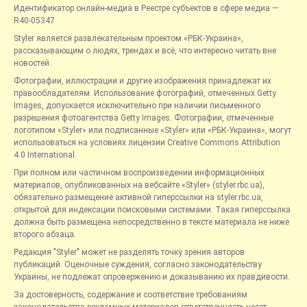
Идентификатор онлайн-медиа в Реестре субъектов в сфере медиа —
R40-05347
Styler является развлекательным проектом «РБК-Украина»,
рассказывающим о людях, трендах и всё, что интересно читать вне
новостей.
Фотографии, иллюстрации и другие изображения принадлежат их
правообладателям. Использование фотографий, отмеченных Getty
Images, допускается исключительно при наличии письменного
разрешения фотоагентства Getty Images. Фотографии, отмеченные
логотипом «Styler» или подписанные «Styler» или «РБК-Украина», могут
использоваться на условиях лицензии Creative Commons Attribution
4.0 International.
При полном или частичном воспроизведении информационных
материалов, опубликованных на вебсайте «Styler» (styler.rbc.ua),
обязательно размещение активной гиперссылки на styler.rbc.ua,
открытой для индексации поисковыми системами. Такая гиперссылка
должна быть размещена непосредственно в тексте материала не ниже
второго абзаца.
Редакция "Styler" может не разделять точку зрения авторов
публикаций. Оценочные суждения, согласно законодательству
Украины, не подлежат опровержению и доказыванию их правдивости.
За достоверность, содержание и соответствие требованиям