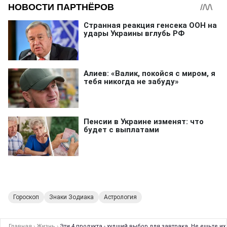
Гороскоп
Знаки Зодиака
Астрология
Главная
›
Жизнь
›
Эти 4 продукта - худший выбор для завтрака. Не ешьте и