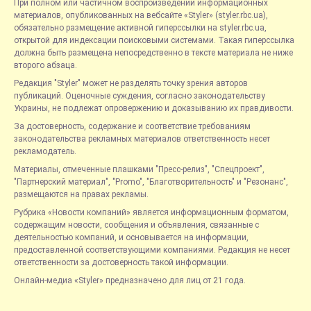
При полном или частичном воспроизведении информационных
материалов, опубликованных на вебсайте «Styler» (styler.rbc.ua),
обязательно размещение активной гиперссылки на styler.rbc.ua,
открытой для индексации поисковыми системами. Такая гиперссылка
должна быть размещена непосредственно в тексте материала не ниже
второго абзаца.
Редакция "Styler" может не разделять точку зрения авторов
публикаций. Оценочные суждения, согласно законодательству
Украины, не подлежат опровержению и доказыванию их правдивости.
За достоверность, содержание и соответствие требованиям
законодательства рекламных материалов ответственность несет
рекламодатель.
Материалы, отмеченные плашками "Пресс-релиз", "Спецпроект",
"Партнерский материал", "Promo", "Благотворительность" и "Резонанс",
размещаются на правах рекламы.
Рубрика «Новости компаний» является информационным форматом,
содержащим новости, сообщения и объявления, связанные с
деятельностью компаний, и основывается на информации,
предоставленной соответствующими компаниями. Редакция не несет
ответственности за достоверность такой информации.
Онлайн-медиа «Styler» предназначено для лиц от 21 года.