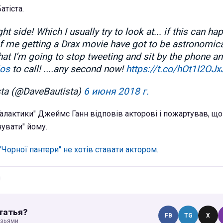
атіста.
ght side! Which I usually try to look at... if this can h
f me getting a Drax movie have got to be astronomica
hat I’m going to stop tweeting and sit by the phone an
ios
to call! ....any second now!
https://t.co/hOt1I2OJx
sta (@DaveBautista)
6 июня 2018 г.
алактики" Джеймс Ганн відповів акторові і пожартував, що
увати" йому.
 "Чорної пантери" не хотів ставати актором.
татья?
FB
TG
X
узьями