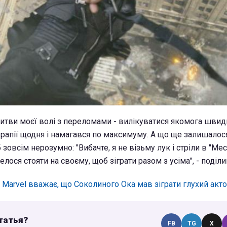
битви моєї волі з переломами - вилікуватися якомога швид
апії щодня і намагався по максимуму. А що ще залишалося,
 зовсім нерозумно: "Вибачте, я не візьму лук і стріли в "Мес
лося стояти на своєму, щоб зіграти разом з усіма", - поділ
 Marvel вважає, що Соколиного Ока мав зіграти глухий акто
татья?
FB
TG
X