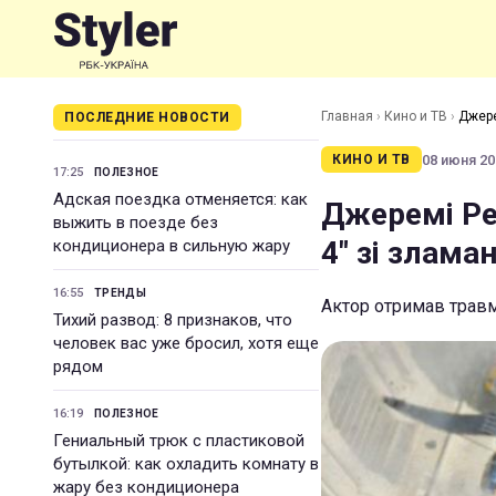
Главная
›
Кино и ТВ
›
Джере
ПОСЛЕДНИЕ НОВОСТИ
08 июня 201
КИНО И ТВ
17:25
ПОЛЕЗНОЕ
Адская поездка отменяется: как
Джеремі Ре
выжить в поезде без
4" зі злам
кондиционера в сильную жару
16:55
ТРЕНДЫ
Актор отримав трав
Тихий развод: 8 признаков, что
человек вас уже бросил, хотя еще
рядом
16:19
ПОЛЕЗНОЕ
Гениальный трюк с пластиковой
бутылкой: как охладить комнату в
жару без кондиционера