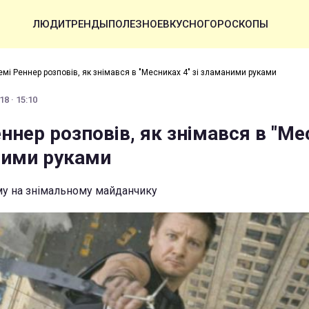
ЛЮДИ
ТРЕНДЫ
ПОЛЕЗНОЕ
ВКУСНО
ГОРОСКОПЫ
мі Реннер розповів, як знімався в "Месниках 4" зі зламаними руками
8 · 15:10
ннер розповів, як знімався в "Ме
аними руками
му на знімальному майданчику