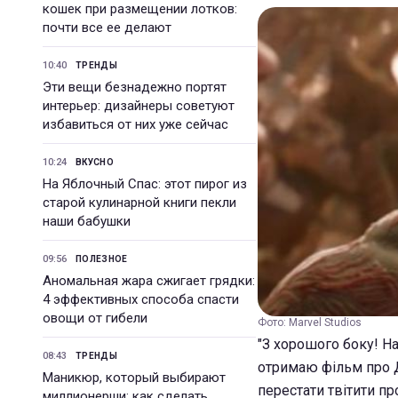
кошек при размещении лотков:
почти все ее делают
10:40
ТРЕНДЫ
Эти вещи безнадежно портят
интерьер: дизайнеры советуют
избавиться от них уже сейчас
10:24
ВКУСНО
На Яблочный Спас: этот пирог из
старой кулинарной книги пекли
наши бабушки
09:56
ПОЛЕЗНОЕ
Аномальная жара сжигает грядки:
4 эффективных способа спасти
овощи от гибели
Фото: Marvel Studios
"З хорошого боку! На
08:43
ТРЕНДЫ
отримаю фільм про Д
Маникюр, который выбирают
перестати твітити про
миллионерши: как сделать