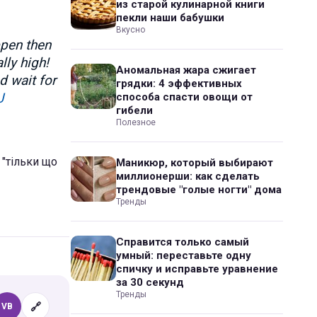
из старой кулинарной книги
пекли наши бабушки
Вкусно
appen then
lly high!
Аномальная жара сжигает
d wait for
грядки: 4 эффективных
J
способа спасти овощи от
гибели
Полезное
 "тільки що
Маникюр, который выбирают
миллионерши: как сделать
трендовые "голые ногти" дома
Тренды
Справится только самый
умный: переставьте одну
спичку и исправьте уравнение
за 30 секунд
Тренды
🔗
VB