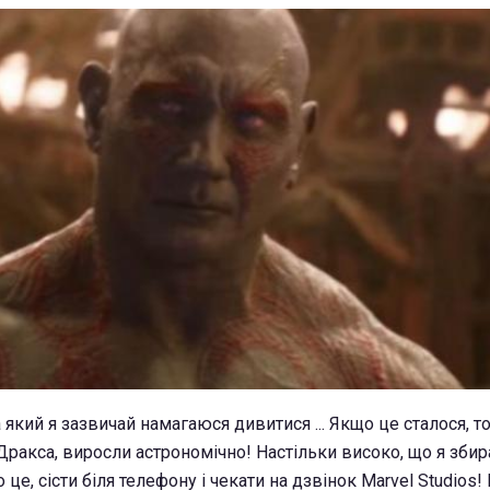
 який я зазвичай намагаюся дивитися ... Якщо це сталося, т
ракса, виросли астрономічно! Настільки високо, що я зби
 це, сісти біля телефону і чекати на дзвінок Marvel Studios!