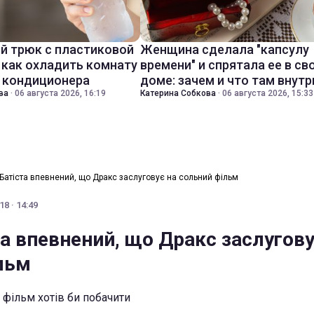
й трюк с пластиковой
Женщина сделала "капсулу
 как охладить комнату
времени" и спрятала ее в св
з кондиционера
доме: зачем и что там внутр
ва
·
06 августа 2026, 16:19
Катерина Собкова
·
06 августа 2026, 15:33
Батіста впевнений, що Дракс заслуговує на сольний фільм
8 · 14:49
а впевнений, що Дракс заслугову
льм
 фільм хотів би побачити