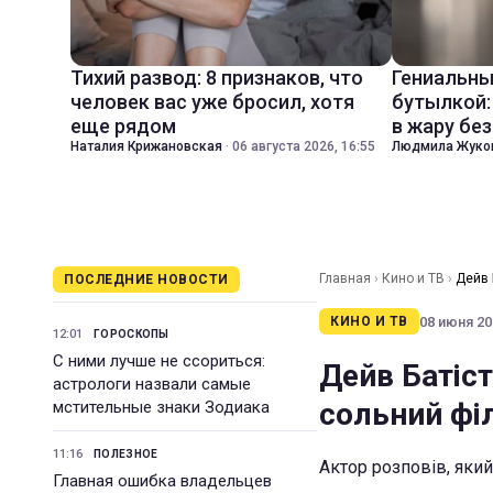
Тихий развод: 8 признаков, что
Гениальны
человек вас уже бросил, хотя
бутылкой:
еще рядом
в жару бе
Наталия Крижановская
·
06 августа 2026, 16:55
Людмила Жуко
Главная
›
Кино и ТВ
›
Дейв 
ПОСЛЕДНИЕ НОВОСТИ
08 июня 201
КИНО И ТВ
12:01
ГОРОСКОПЫ
С ними лучше не ссориться:
Дейв Батіст
астрологи назвали самые
сольний фі
мстительные знаки Зодиака
11:16
ПОЛЕЗНОЕ
Актор розповів, який
Главная ошибка владельцев