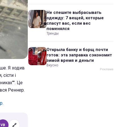
Не спешите выбрасывать
одежду: 7 вещей, которые
спасут вас, если вес
поменялся
Тренды
Открыла банку и борщ почти
готов: эта заправка сэкономит
зимой время и деньги
Вкусно
ше. Я ходив
 сісти і
никах"". Це
ився Реннер.
р.
🔗
VB