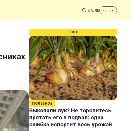
UA
/
RU
rbc.ua
ТОП
сниках
ПОЛЕЗНОЕ
Выкопали лук? Не торопитесь
прятать его в подвал: одна
ошибка испортит весь урожай