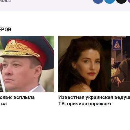
узьями