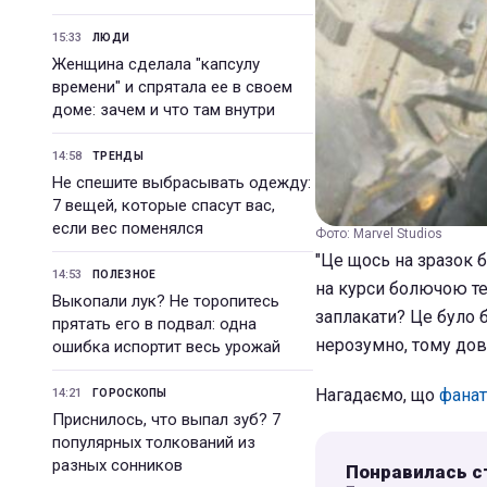
15:33
ЛЮДИ
Женщина сделала "капсулу
времени" и спрятала ее в своем
доме: зачем и что там внутри
14:58
ТРЕНДЫ
Не спешите выбрасывать одежду:
7 вещей, которые спасут вас,
если вес поменялся
Фото: Marvel Studios
"Це щось на зразок 
14:53
ПОЛЕЗНОЕ
на курси болючою тер
Выкопали лук? Не торопитесь
заплакати? Це було б
прятать его в подвал: одна
нерозумно, тому дове
ошибка испортит весь урожай
Нагадаємо, що
фанат
14:21
ГОРОСКОПЫ
Приснилось, что выпал зуб? 7
популярных толкований из
разных сонников
Понравилась с