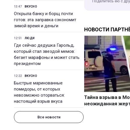
Поделитесь ею с др
13:47
ВКУСНО
Открыла банку и борщ почти
готов: эта заправка сэкономит
зимой время и деньги
12:51
ЛЮДИ
Где сейчас дедушка Гарольд,
который стал звездой мемов:
бегает марафоны и может стать
президентом
12:22
ВКУСНО
Быстрые маринованные
помидоры, от которых
невозможно оторваться:
настоящий взрыв вкуса
Все новости