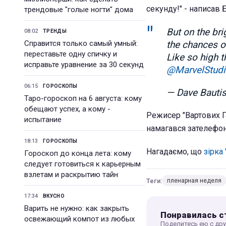
секунду!" - написав Б
трендовые "голые ногти" дома
But on the bri
08:02
ТРЕНДЫ
Справится только самый умный:
the chances o
переставьте одну спичку и
Like so high t
исправьте уравнение за 30 секунд
@MarvelStud
06:15
ГОРОСКОПЫ
— Dave Bauti
Таро-гороскоп на 6 августа: кому
обещают успех, а кому -
Режисер "Вартових Г
испытание
намагався зателефон
18:13
ГОРОСКОПЫ
Нагадаємо, що
зірка
Гороскоп до конца лета: кому
следует готовиться к карьерным
взлетам и раскрытию тайн
Теги:
пленарная неделя
17:34
ВКУСНО
Варить не нужно: как закрыть
Понравилась с
освежающий компот из любых
Поделитесь ею с др