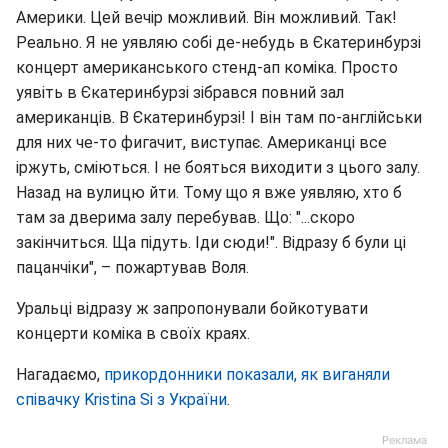
Америки. Цей вечір можливий. Він можливий. Так!
Реально. Я не уявляю собі де-небудь в Єкатеринбурзі
концерт американського стенд-ап коміка. Просто
уявіть в Єкатеринбурзі зібрався повний зал
американців. В Єкатеринбурзі! І він там по-англійськи
для них че-то фигачит, виступає. Американці все
іржуть, сміються. І не бояться виходити з цього залу.
Назад на вулицю йти. Тому що я вже уявляю, хто б
там за дверима залу перебував. Що: "...скоро
закінчиться. Ща підуть. Іди сюди!". Відразу б були ці
пацанчіки", – пожартував Воля.
Уральці відразу ж запропонували бойкотувати
концерти коміка в своїх краях.
Нагадаємо,
прикордонники показали, як виганяли
співачку Kristina Si з України
.