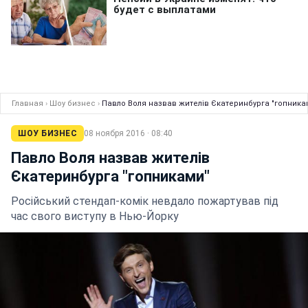
Главная
›
Шоу бизнес
›
Павло Воля назвав жителів Єкатеринбурга "гопника
ШОУ БИЗНЕС
08 ноября 2016 · 08:40
Павло Воля назвав жителів
Єкатеринбурга "гопниками"
Російський стендап-комік невдало пожартував під
час свого виступу в Нью-Йорку