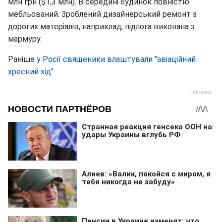
млн грн ($1,3 млн). В середині будинок повністю
мебльований. Зроблений дизайнерський ремонт з
дорогих матеріалів, наприклад, підлога виконана з
мармуру.
Раніше
у Росії священики влаштували "авіаційний
хресний хід"
.