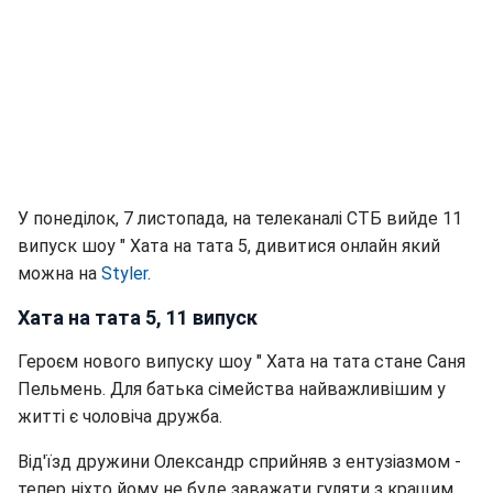
У понеділок, 7 листопада, на телеканалі СТБ вийде 11
випуск шоу " Хата на тата 5, дивитися онлайн який
можна на
Styler
.
Хата на тата 5, 11 випуск
Героєм нового випуску шоу " Хата на тата стане Саня
Пельмень. Для батька сімейства найважливішим у
житті є чоловіча дружба.
Від'їзд дружини Олександр сприйняв з ентузіазмом -
тепер ніхто йому не буде заважати гуляти з кращим