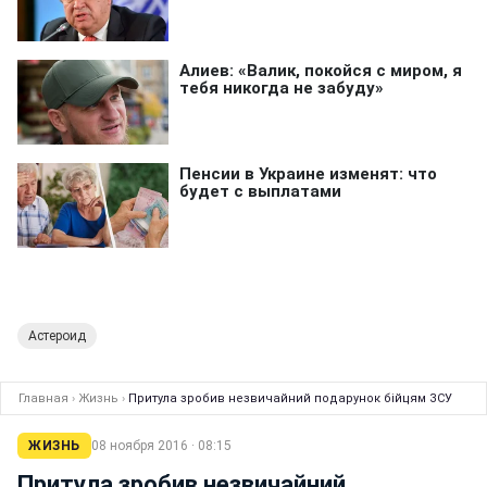
Астероид
Главная
›
Жизнь
›
Притула зробив незвичайний подарунок бійцям ЗСУ
ЖИЗНЬ
08 ноября 2016 · 08:15
Притула зробив незвичайний