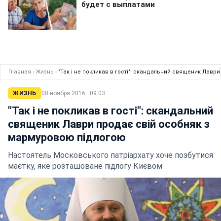
Главная
›
Жизнь
›
"Так і не покликав в гості": скандальний священик Лав
ЖИЗНЬ
08 ноября 2016 · 09:03
"Так і не покликав в гості": скандальний
священик Лаври продає свій особняк з
мармуровою підлогою
Настоятель Московського патріархату хоче позбутися
маєтку, яке розташоване підлогу Києвом