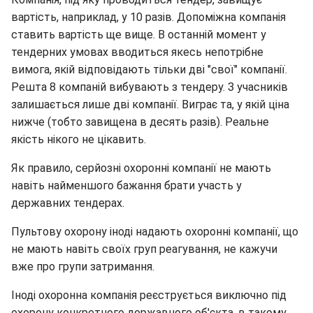
вартість, наприклад, у 10 разів. Допоміжна компанія
ставить вартість ще вище. В останній момент у
тендерних умовах вводиться якесь непотрібне
вимога, якій відповідають тільки дві "свої" компанії.
Решта 8 компаній вибувають з тендеру. З учасників
залишається лише дві компанії. Виграє та, у якій ціна
нижче (тобто завищена в десять разів). Реальне
якість нікого не цікавить.
Як правило, серйозні охоронні компанії не мають
навіть найменшого бажання брати участь у
державних тендерах.
Пультову охорону іноді надають охоронні компанії, що
не мають навіть своїх груп реагування, не кажучи
вже про групи затримання.
Іноді охоронна компанія реєструється виключно під
охорону конкретного державного об'єкта, в такому