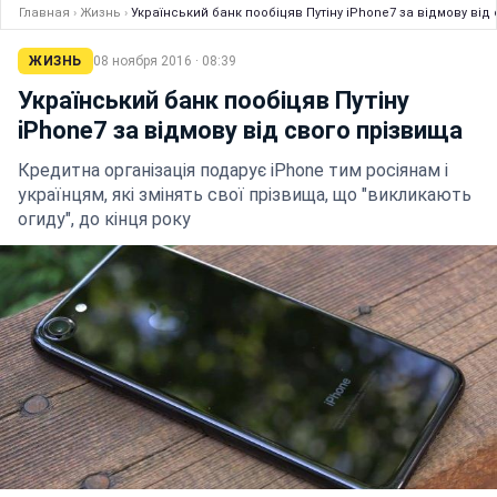
Главная
›
Жизнь
›
Український банк пообіцяв Путіну iPhone7 за відмову від
ЖИЗНЬ
08 ноября 2016 · 08:39
Український банк пообіцяв Путіну
iPhone7 за відмову від свого прізвища
Кредитна організація подарує iPhone тим росіянам і
українцям, які змінять свої прізвища, що "викликають
огиду", до кінця року